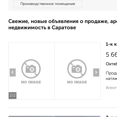
Производственное помещение
Свежие, новые объявления о продаже, а
недвижимость в Саратове
1-к 
5 6
Октя
‹
›
Прода
натяж
Агент
2
/2