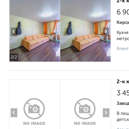
2-к 
6 9
Киро
‹
›
Кухня
метро
Агент
2
/2
2-к 
3 4
Завод
‹
›
В пеш
детск