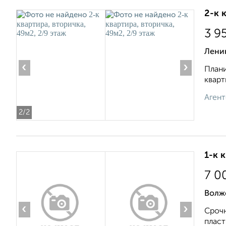
2-к 
3 9
Ленин
‹
›
Плани
кварт
Агент
2
/2
1-к 
7 0
Волжс
‹
›
Срочн
пласт