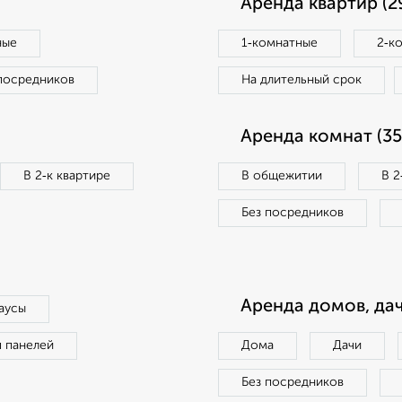
Аренда квартир (2
ные
1‑комнатные
2‑к
посредников
На длительный срок
Аренда комнат (35
В 2‑к квартире
В общежитии
В 2
Без посредников
Аренда домов, дач
аусы
п панелей
Дома
Дачи
Без посредников