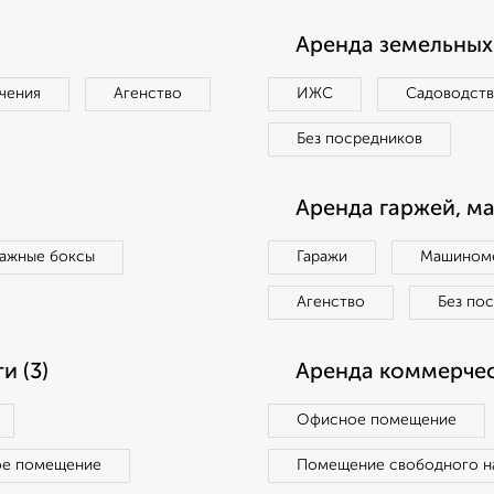
Аренда земельных 
чения
Агенство
ИЖС
Садоводст
Без посредников
Аренда гаржей, м
ражные боксы
Гаражи
Машиноме
Агенство
Без по
 (3)
Аренда коммерчес
Офисное помещение
ое помещение
Помещение свободного н