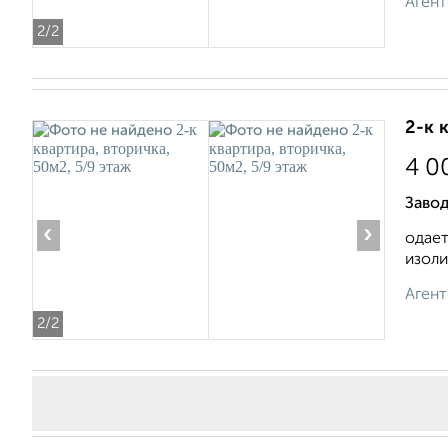
Агент
2
/2
2-к 
4 0
Завод
‹
›
одает
изоли
Агент
2
/2