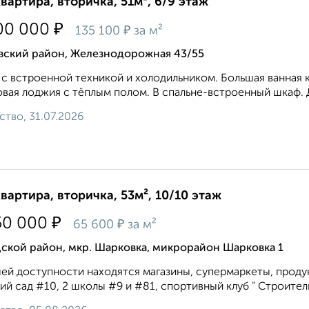
квартира, вторичка, 51м², 6/9 этаж
₽
00 000
₽
135 100
за м²
вский район, Железнодорожная 43/55
 с встроенной техникой и холодильником. Большая ванная к
вая лоджия с тёплым полом. В спальне-встроенный шкаф. 
ство, 31.07.2026
квартира, вторичка, 53м², 10/10 этаж
₽
50 000
₽
65 600
за м²
ской район, мкр. Шарковка, микрорайон Шарковка 1
ей доступности находятся магазины, супермаркеты, проду
ий сад #10, 2 школы #9 и #81, спортивный клуб " Строитель",