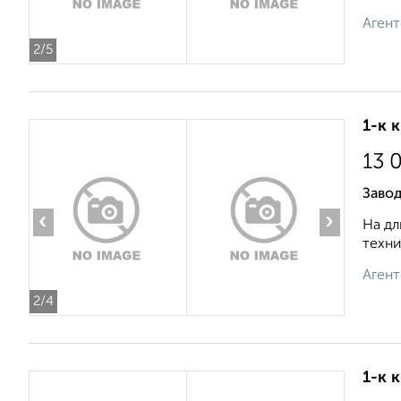
Агент
2
/5
1-к 
13 
Завод
‹
›
На дл
техни
Агент
2
/4
1-к 