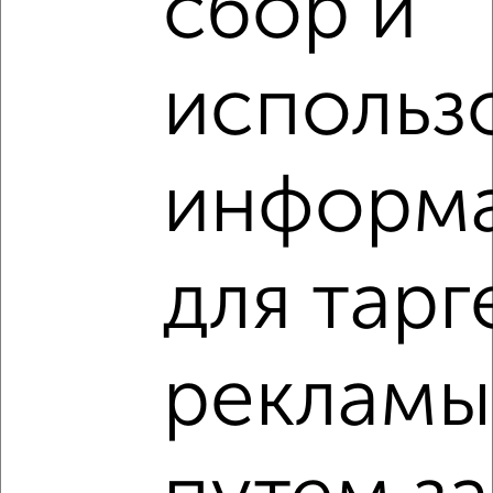
сбор и
использ
‹
›
информ
2
/8
Дача 60м², 2-этажный, на длительный срок, 38 км от
города
для тарг
₽
15 000
в месяц
Кировский район, Дачная
Агентство, 31.07.2026
рекламы
‹
›