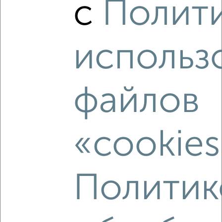
с
Полит
‹
›
2
/8
использ
Дача 150м², 2-этажный, на длительный срок, 45 км от
города
₽
30 000
в месяц
Г.Саратов, село Синенькие
файлов
Собственник, 02.08.2026
«cookies
‹
›
Политик
2
/8
Дача 80м², 2-этажный, на длительный срок, 3 км от
города