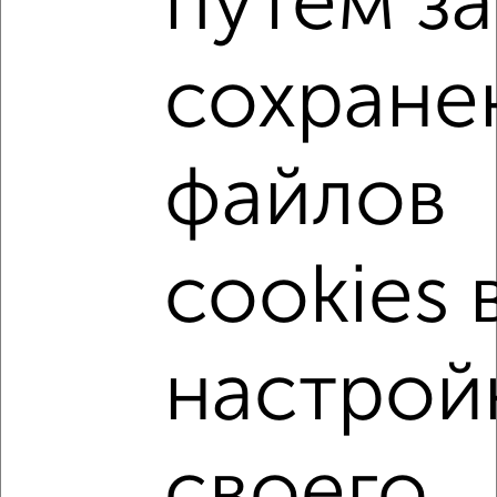
путем з
2
/8
сохране
Дача 119м², 1-этажный, посуточно, 70 км от города
₽
2 500
в сутки
Ленинский район, мкр. Северный, Центральная
Агентство, 28.07.2026
файлов
cookies 
‹
›
2
/3
настрой
Дача 50м², 1-этажный, посуточно, 2 км от города
₽
1 400
в сутки
Энгельсский район, Центральная
своего
Собственник, 28.07.2026