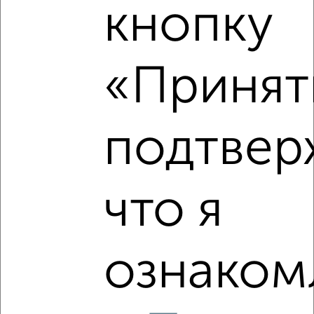
₽
15 000
в месяц
кнопку
Заводской район, 1-й Большой Лесопарковый проезд
Собственник, 03.08.2026
«Принять
‹
›
подтвер
2
/8
Дача 150м², 2-этажный, на длительный срок, 30 км от
что я
города
₽
35 000
в месяц
Широкий Буерак
Агентство, 02.08.2026
ознаком