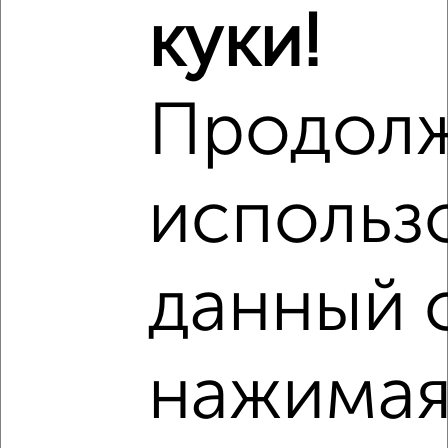
куки!
2
/8
Дача 80м², 2-этажный, на длительный срок, 30 км от
Продол
города
₽
16 600
в месяц
Саратовский район, Садовая 24
Агентство, 04.08.2026
использ
данный 
‹
›
нажимая
2
/3
Дача 36м², 1-этажный, на длительный срок, 5 км от
города