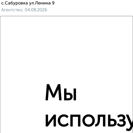
с.Сабуровка ул.Ленина 9
Агентство, 04.08.2026
‹
›
2
/8
Дача 30м², 2-этажный, на длительный срок, 15 км от
города
₽
10 000
в месяц
Мы
Молодёжная
Агентство, 04.08.2026
использ
‹
›