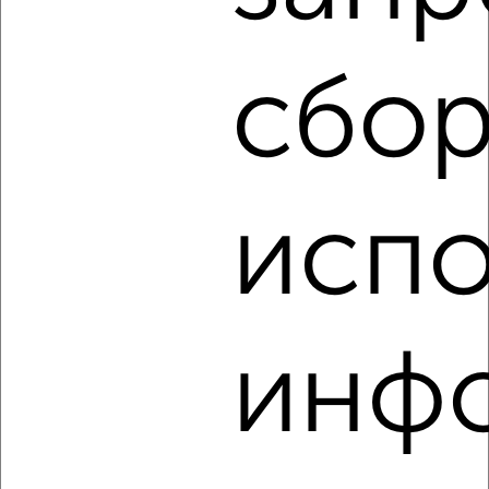
1-к квартира, на длительный срок, 35м², 5/9 этаж
₽
5 500
в месяц
Октябрьский район, Симбирцева 14
сбор
Собственник, 08.08.2026
испо
‹
›
2
/4
1-к квартира, на длительный срок, 41м², 7/9 этаж
инф
₽
8 000
в месяц
Заводской район, Пензенская 25
Агентство, 08.08.2026