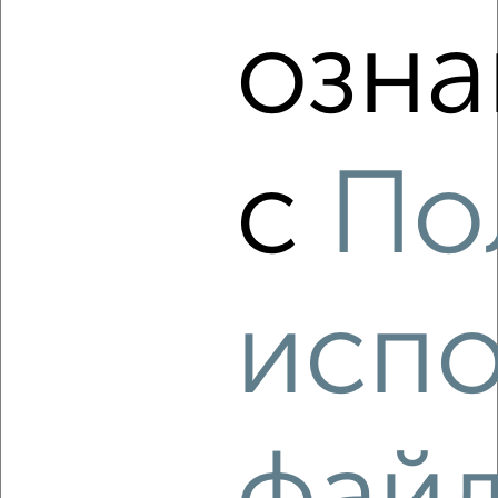
Октябрьский район, имени В.Г. Рахова 10/16
озна
Агентство, 08.08.2026
‹
›
с
По
2
/4
1-к квартира, на длительный срок, 35м², 3/5 этаж
₽
9 000
в месяц
испо
Октябрьский район, Советская 8
Собственник, 08.08.2026
‹
›