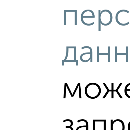
перс
‹
›
дан
2
/3
1-к квартира, на длительный срок, 35м², 2/5 этаж
₽
6 500
в месяц
Кировский район, мкр. СХИ, Высокая 22
Собственник, 08.08.2026
мож
‹
›
запр
2
/3