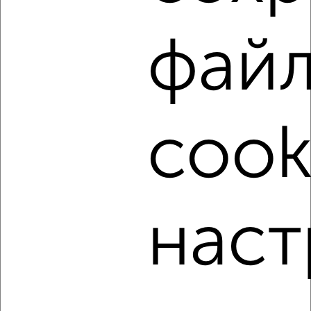
Заводской район, Крымская 23
Агентство, 08.08.2026
фай
‹
›
cook
2
/8
1-к квартира, на длительный срок, 40м², 8/9 этаж
₽
8 000
в месяц
Октябрьский район, 7-й Дегтярный проезд 1
наст
Агентство, 08.08.2026
‹
›