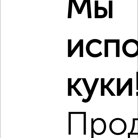
Мы
2
/5
1-к квартира, на длительный срок, 40м², 4/9 этаж
испо
₽
7 000
в месяц
Кировский район, Зарубина 100/120
Агентство, 08.08.2026
Виртуальные 3D-туры по музеям и объектам
культуры
куки
‹
›
Про
2
/7