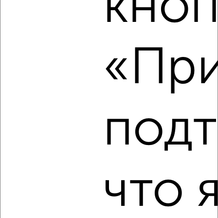
кноп
‹
›
2
/5
«При
1-к квартира, на длительный срок, 35м², 3/5 этаж
₽
15 000
в месяц
Кировский район, мкр. СХИ, имени В.И. Осипова 24
Агентство, 08.08.2026
подт
‹
›
что 
2
/6
1-к квартира, на длительный срок, 35м², 3/5 этаж
₽
12 000
в месяц