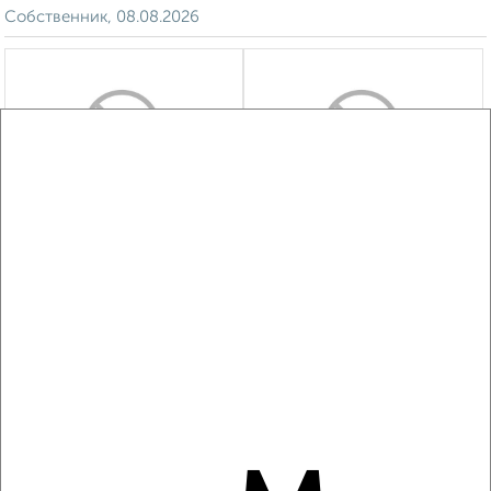
Октябрьский район, Белоглинская 17
Собственник, 08.08.2026
‹
›
2
/4
1-к квартира, на длительный срок, 40м², 4/9 этаж
₽
9 000
в месяц
Волжский район, Соборная 68А/145
Агентство, 08.08.2026
‹
›