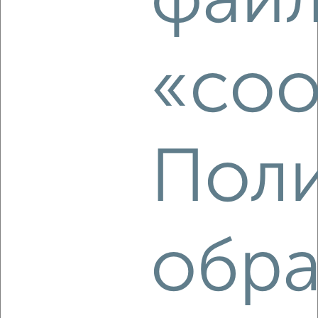
фай
2
/3
1-к квартира, на длительный срок, 36м², 4/10 этаж
«coo
₽
8 000
в месяц
Волжский район, Первомайская 37/45
Агентство, 08.08.2026
Поли
‹
›
2
/3
обра
1-к квартира, на длительный срок, 38м², 4/16 этаж
₽
8 500
в месяц
Кировский район, 1-й Магнитный проезд 8к1
Агентство, 08.08.2026