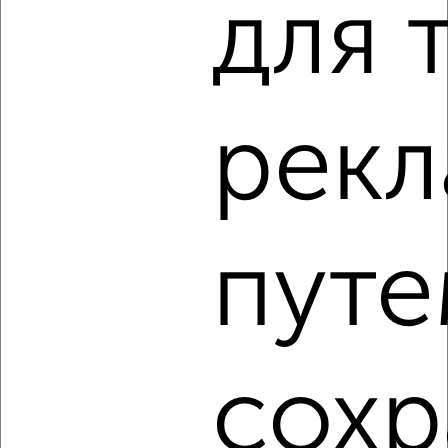
для 
‹
›
2
/4
рек
1-к квартира, на длительный срок, 40м², 3/9 этаж
₽
7 000
в месяц
Заводской район, Южно-Зелёная 4
Агентство, 08.08.2026
путе
‹
›
сохр
2
/6
1-к квартира, на длительный срок, 40м², 6/10 этаж
₽
6 000
в месяц