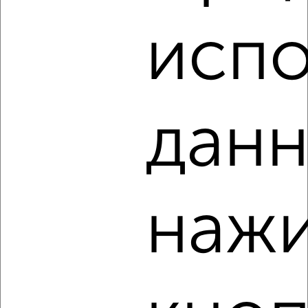
1-к квартира, на длительный срок, 42м², 15/23 этаж
₽
8 000
в месяц
испо
Октябрьский район, ЖК Ямайка, Вольская 2Д
Агентство, 08.08.2026
данн
‹
›
2
/8
1-к квартира, на длительный срок, 40м², 10/12 этаж
нажи
₽
9 000
в месяц
Фрунзенский район, имени Н.И. Вавилова 8/26А
Агентство, 08.08.2026