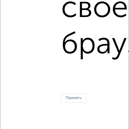
свое
2
/8
1-к квартира, на длительный срок, 42м², 8/10 этаж
₽
7 000
в месяц
брау
Кировский район, имени Челюскинцев 148
Агентство, 08.08.2026
1 / 7
2
↑ НАВЕРХ К МЕНЮ
Однокомнатные
Двухкомнатные
3‑комнатные
Квартиры студии
Принять
Без посредников
На длительный срок
На сутки
Без мебели
Контакты
Политика конфиденциальности
Пользовательское соглашение
Саратов, улица Электронная 4