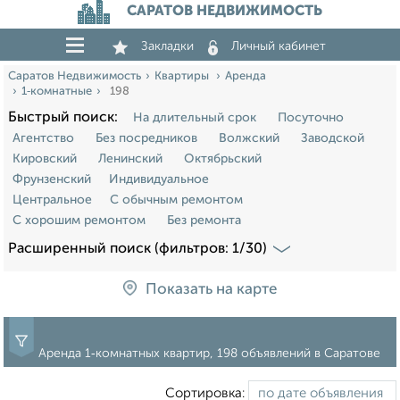
САРАТОВ НЕДВИЖИМОСТЬ
Закладки
Личный кабинет
Саратов Недвижимость
Квартиры
Аренда
1‑комнатные
198
Быстрый поиск:
На длительный срок
Посуточно
Агентство
Без посредников
Волжский
Заводской
Кировский
Ленинский
Октябрьский
Фрунзенский
Индивидуальное
Центральное
С обычным ремонтом
С хорошим ремонтом
Без ремонта
Расширенный поиск (фильтров: 1/30)
Показать на карте
Аренда 1‑комнатных квартир, 198 объявлений в Саратове
Сортировка: