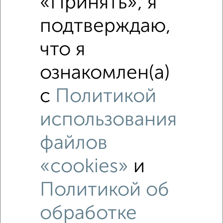
«Принять», я
Похожие предложения рядом
подтверждаю,
1‑комнатные квартиры недалеко от 1-й Урожайный проезд
1А
что я
ознакомлен(а)
с
Политикой
использования
файлов
«cookies»
и
Политикой об
обработке