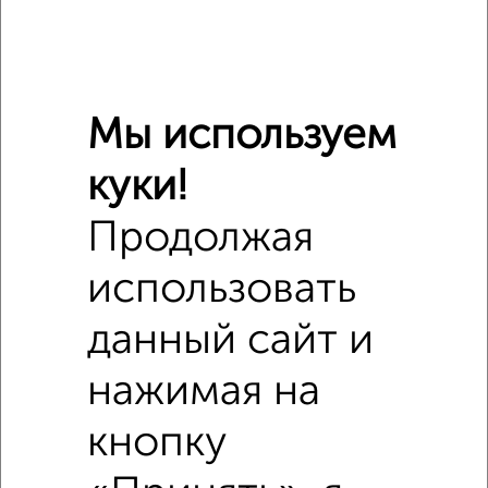
Школы
Продукты
Аптеки
Дет. сады
Банкоматы
Торг. центры
Поликлиники
Фитнес
Кафе
Мы используем
куки!
Продолжая
использовать
данный сайт и
нажимая на
кнопку