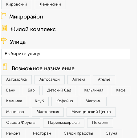
Кировский
Ленинский
Микрорайон
Жилой комплекс
Улица
Возможное назначение
Автомойка
Автосалон
Аптека
Ателье
Банк
Бар
Детский Сад
Кальянная
Кафе
Клиника
Клуб
Кофейня
Магазин
Маникюр
Мастерская
Медицинский Центр
Овощи Фрукты
Парикмахерская
Пекарня
Ремонт
Ресторан
Салон Красоты
Сауна