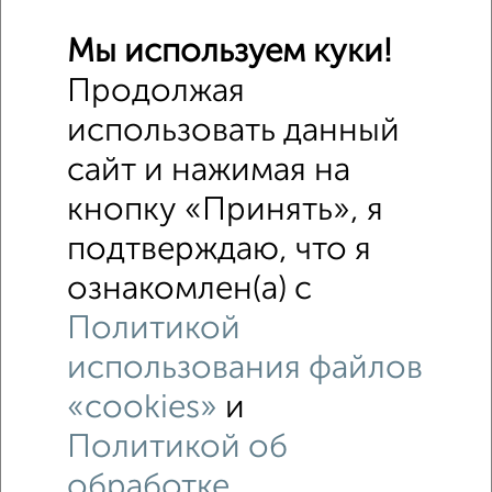
Мы используем куки!
Продолжая
4
использовать данный
Складское помещение, 10000 м²
сайт и нажимая на
₽
₽
24 000 000
2 400
за м²
проезд Крупской 73
кнопку «Принять», я
Агентство, 05.07.2021
подтверждаю, что я
ознакомлен(а) с
Политикой
использования файлов
«cookies»
и
5
Политикой об
Офисное помещение, 41 м²
₽
₽
2 000 000
48 800
за м²
обработке