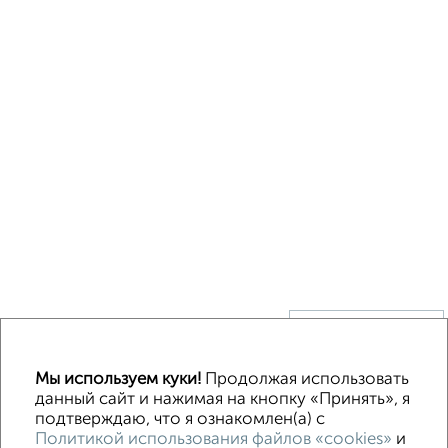
↑ НАВЕРХ К МЕНЮ
Без посредников
В деревне
Каркасный
Из бруса
Из сип панелей
Мы используем куки!
Продолжая использовать
Деревянный
Готовый дом
Под ключ
Загородный
данный сайт и нажимая на кнопку «Принять», я
подтверждаю, что я ознакомлен(а) с
Политикой использования файлов «cookies»
и