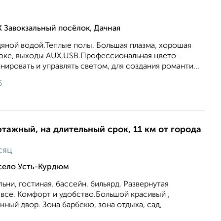
 Завокзальный посёлок, Дачная
дяной водой.Теплые полы. Большая плазма, хорошая
аоке, выходы AUX,USB.Профессиональная цвето-
ировать и управлять светом, для создания романти...
6
этажный, на длительный срок, 11 км от города
сяц
 село Усть-Курдюм
ьни, гостиная. бассейн. бильярд. Развернутая
 все. Комфорт и удобство.Большой красивый ,
ый двор. Зона барбекю, зона отдыха, сад,