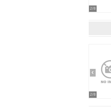
2
/8
‹
2
/8