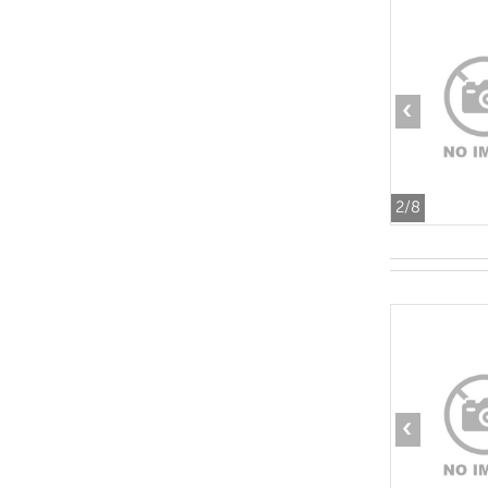
‹
2
/8
‹