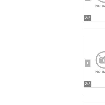
2
/5
‹
2
/8