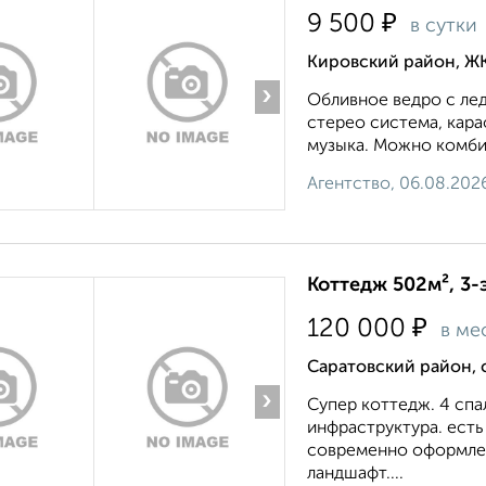
₽
9 500
в сутки
Кировский район, ЖК
›
Обливное ведро с ле
стерео система, кар
музыка. Можно комбин
Агентство, 06.08.202
Коттедж 502м², 3-
₽
120 000
в ме
Саратовский район,
›
Супер коттедж. 4 спал
инфраструктура. есть
современно оформленн
ландшафт....