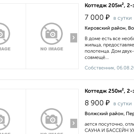
Коттедж 205м², 2-
₽
7 000
в сутки
Кировский район, Во
›
В доме есть все нео
жильца, предоставляе
полотенца. Дом двух-
совмещё...
Собственник, 06.08.
Коттедж 250м², 2-
₽
8 900
в сутки
Волжский район, Пе
›
ается посуточно, отл
САУНА И БАССЕЙН У