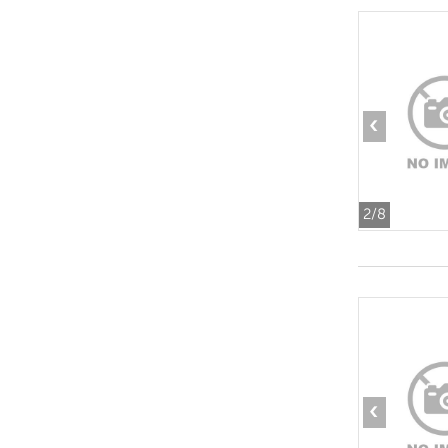
‹
2
/8
‹