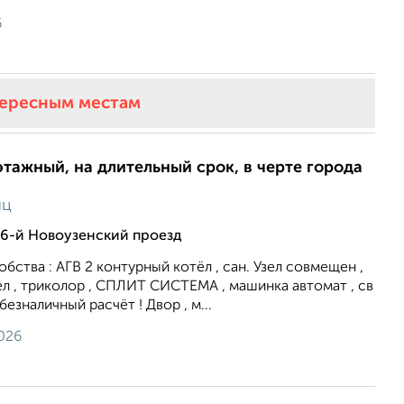
6
тересным местам
этажный, на длительный срок, в черте города
яц
 6-й Новоузенский проезд
бства : АГВ 2 контурный котёл , сан. Узел совмещен ,
Тел , триколор , СПЛИТ СИСТЕМА , машинка автомат , св
безналичный расчёт ! Двор , м...
026