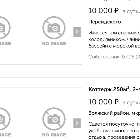
₽
10 000
в сутк
Персидского
›
Имются три спальни с
холодильником, чайн
бассейн с морской во
Собственник, 07.08.2
Коттедж 250м², 2-
₽
10 000
в сутк
Волжский район, мкр
›
Сдается посуточно, п
удобства, выполнен в
отдыха, проведения р