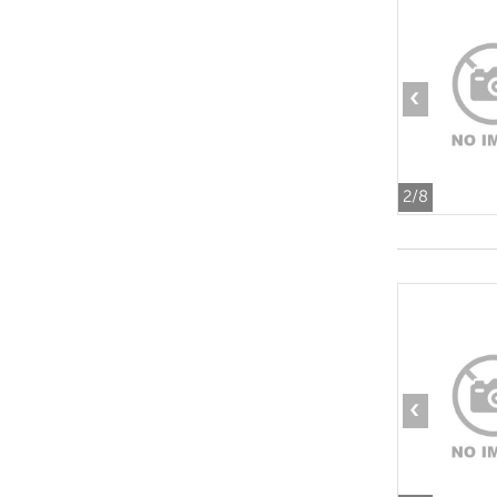
‹
2
/8
‹