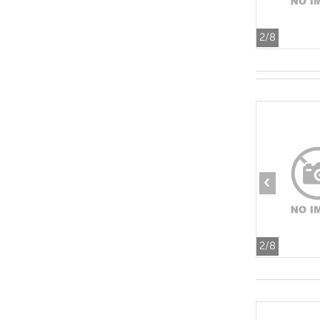
2
/8
‹
2
/8