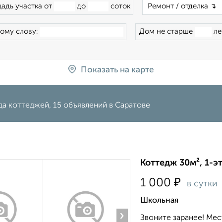
адь участка от
до
соток
ому слову:
Дом не старше
ле
Показать на карте
а коттеджей, 15 объявлений в Саратове
Коттедж 30м², 1-э
₽
1 000
в сутки
Школьная
›
Звоните заранее! Ме