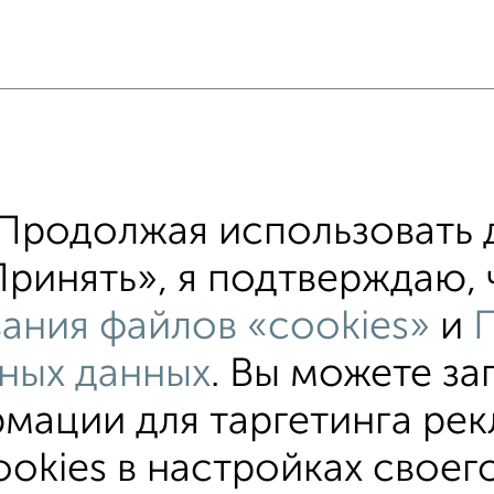
 меньшей ценой
 имени П.Ф. Батавина 12 с ценой ниже
Продолжая использовать 
е участки Земли промназначения
ринять», я подтверждаю, ч
хожим параметрам:
ания файлов «cookies»
и
ий район
на улице имени П.Ф. Батавина
В чер
ных данных
. Вы можете за
мации для таргетинга рек
okies в настройках своего
ИЖС
СНТ
В черте города
От собственника