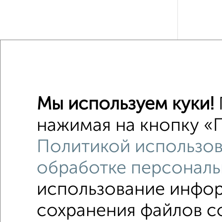
Рядом, с
Недалеко от
Мы используем куки!
Земельны
нажимая на кнопку «П
Поиск по с
Политикой использов
Кировск
обработке персональ
использование инфор
сохранения файлов co