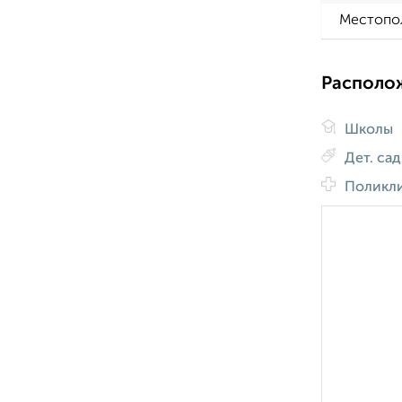
Местопо
Располо
Школы
Дет. са
Поликл