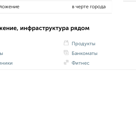
ложение
в черте города
жение, инфраструктура рядом
Продукты
ды
Банкоматы
иники
Фитнес