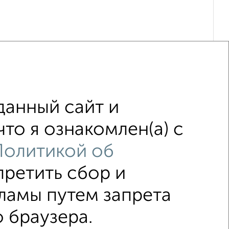
данный сайт и
то я ознакомлен(а) с
Политикой об
те города
претить сбор и
↑ НАВЕРХ К МЕНЮ
ламы путем запрета
 браузера.