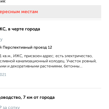
ия:
тересным местам
ЖС, в черте города
ку
й Перспективный проезд 12
1 кв.м., ИЖС, присвоен адрес; есть электричество,
 сливной канализационный колодец. Участок ровный,
ыми и декоративными растениями, бетонны...
2021
доводство, 7 км от города
₽
за сотку