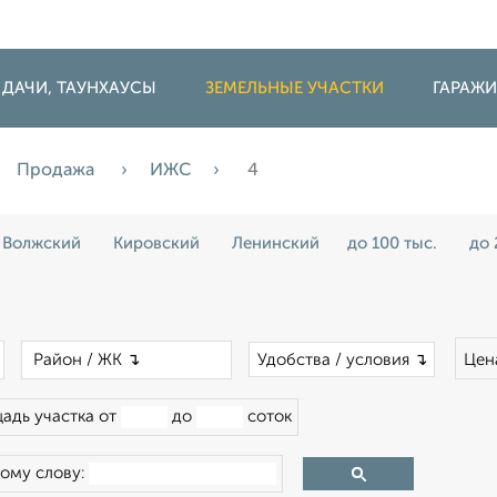
 ДАЧИ, ТАУНХАУСЫ
ЗЕМЕЛЬНЫЕ УЧАСТКИ
ГАРАЖ
Продажа
ИЖС
4
Волжский
Кировский
Ленинский
до 100 тыс.
до 
×
×
Удобства / условия ↴
Цен
адь участка от
до
соток
ому слову: