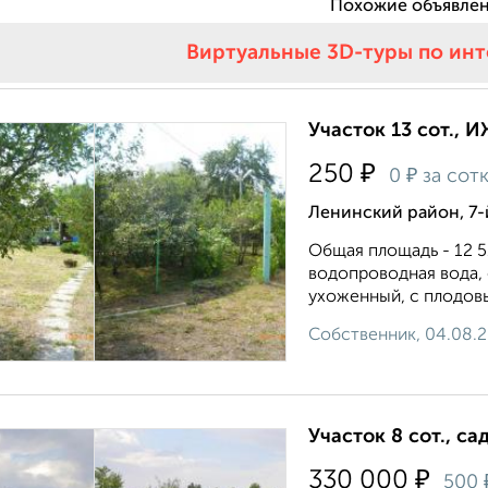
Похожие объявлен
Виртуальные 3D-туры по ин
Участок 13 сот., И
₽
250
₽
0
за сот
Ленинский район, 7-
Общая площадь - 12 5
водопроводная вода,
ухоженный, с плодов
Собственник, 04.08.
Участок 8 сот., са
₽
330 000
500