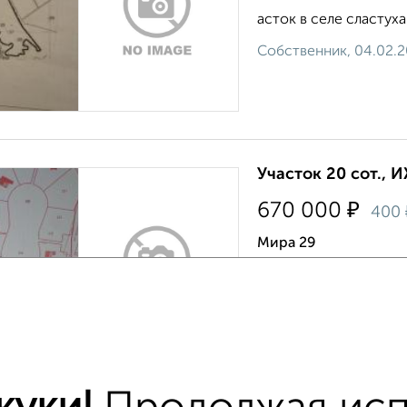
асток в селе сластуха
Собственник, 04.02.
Участок 20 сот., 
₽
670 000
400
Мира 29
З КОМИССИЙ ДЛЯ ПОК
"Гермес", Эко Городок
Саратовская обл , Сар
Агентство, 05.07.2021