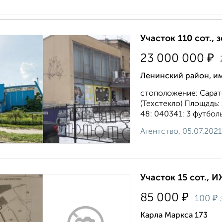
Участок 110 сот.,
₽
23 000 000
Ленинский район, и
стоположение: Сарато
(Техстекло) Площадь:
48: 040341: 3 футболь
Агентство, 05.07.2021
Участок 15 сот., 
₽
85 000
₽
100
Карла Маркса 173