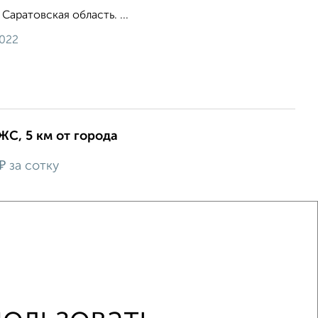
 Саратовская область. ...
2022
ИЖС, 5 км от города
₽
за сотку
УПАТЕЛЕЙ. Ориентир: Коттеджный поселок
 Афины. Адрес полный: ул Алексеевская , з/у 4 ,
атовский р-н , деревня Долгий Буерак Тип: земельны...