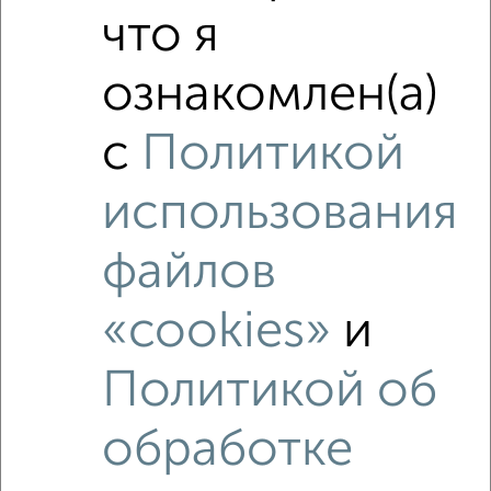
что я
ознакомлен(а)
с
Политикой
3
использования
Участок 110 сот., земля промназначения, в черте
города
₽
₽
23 000 000
2 100
за сотку
файлов
Ленинский район, имени М.В. Ломоносова 20
Агентство, 05.07.2021
«cookies»
и
Политикой об
обработке