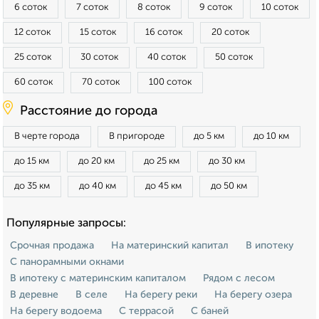
6 соток
7 соток
8 соток
9 соток
10 соток
12 соток
15 соток
16 соток
20 соток
25 соток
30 соток
40 соток
50 соток
60 соток
70 соток
100 соток
Расстояние до города
В черте города
В пригороде
до 5 км
до 10 км
до 15 км
до 20 км
до 25 км
до 30 км
до 35 км
до 40 км
до 45 км
до 50 км
Популярные запросы:
Срочная продажа
На материнский капитал
В ипотеку
С панорамными окнами
В ипотеку с материнским капиталом
Рядом с лесом
В деревне
В селе
На берегу реки
На берегу озера
На берегу водоема
С террасой
С баней