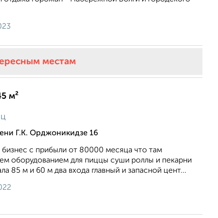
023
тересным местам
45 м²
яц
ени Г.К. Орджоникидзе 16
 бизнес с прибыли от 80000 месяца что там
сем оборудованием для пиццы суши роллы и пекарни
ала 85 м и 60 м два входа главный и запасной цент...
022