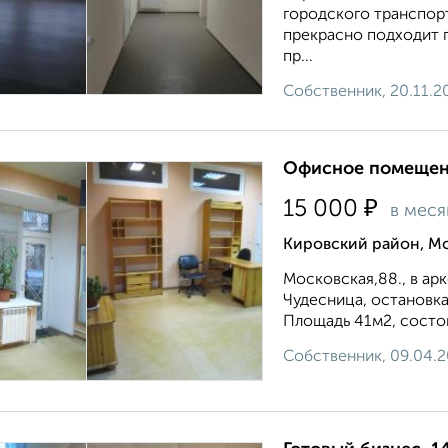
гopодскoгo транcпоp
прекрасно подходит 
пр...
Собственник, 20.11.2
Офисное помещени
₽
15 000
в меся
Кировский район, Мо
Московская,88., в арк
Чудесница, остановка
Площадь 41м2, состоит 
Собственник, 09.04.