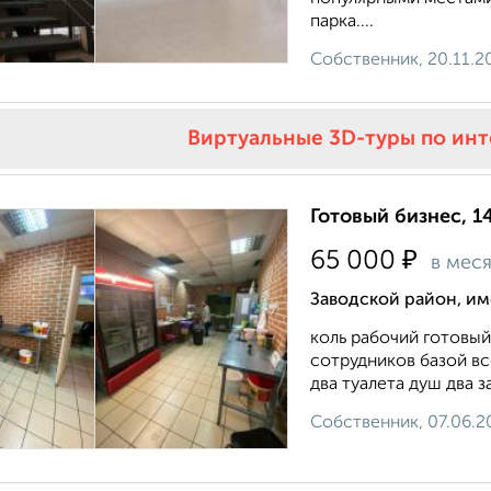
парка....
Собственник, 20.11.2
Виртуальные 3D-туры по ин
Готовый бизнес, 1
₽
65 000
в мес
Заводской район, им
коль рабочий готовый
сотрудников базой в
два туалета душ два з
Собственник, 07.06.2