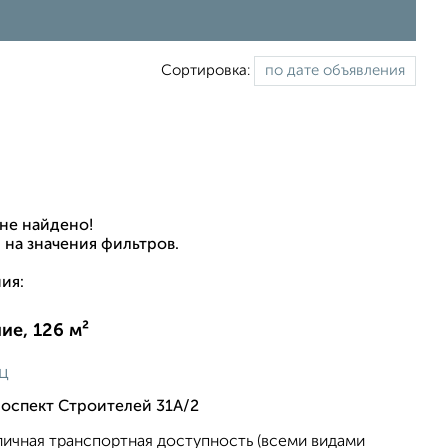
Сортировка:
не найдено!
 на значения фильтров.
ия:
е, 126 м²
ц
оспект Строителей 31А/2
тличная трaнспортная дocтупность (всeми видами