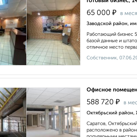
Готовый бизнес, 1
₽
65 000
в мес
Заводской район, им
Работающий бизнес 5
базой данные и штато
отличное место перва
Собственник, 07.06.2
Офисное помещени
₽
588 720
в ме
Октябрьский район, 
Саратов, Октябрьский 
расположено в район
популярными местами