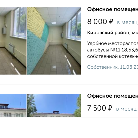
Офисное помещени
₽
8 000
в месяц
Кировский район, мк
Удобное местораспол
автобусы №11,18,53,6
собственной котельной
Собственник, 11.08.2
Офисное помещени
₽
7 500
в месяц
Ленинский район, пр
Саратов ул. Пр-т 50 Л
магистрали по ул. Пр