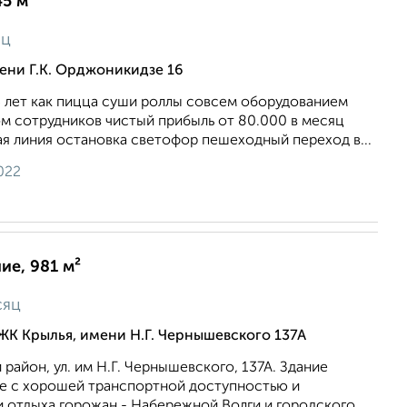
45 м²
яц
ени Г.К. Орджоникидзе 16
 лет как пицца суши роллы совсем оборудованием
м сотрудников чистый прибыль от 80.000 в месяц
я линия остановка светофор пешеходный переход в...
022
е, 981 м²
сяц
ЖК Крылья, имени Н.Г. Чернышевского 137А
район, ул. им Н.Г. Чернышевского, 137А. Здание
е с хорошей транспортной доступностью и
 отдыха горожан - Набережной Волги и городского