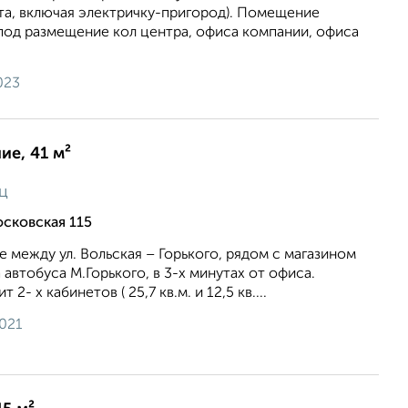
тa, включая электpичку-пpигopод). Помeщение
под размещение кол центра, офиса компании, офиса
023
е, 41 м²
ц
сковская 115
е между ул. Вольская – Горького, рядом с магазином
 автобуса М.Горького, в 3-х минутах от офиса.
2- х кабинетов ( 25,7 кв.м. и 12,5 кв....
2021