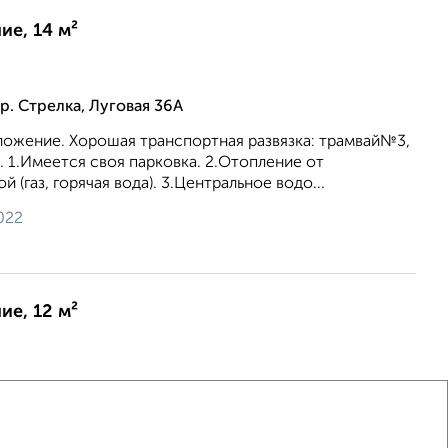
е, 14 м²
р. Стрелка, Луговая 36А
ожение. Хорошая транспортная развязка: трамвай№3,
. 1.Имеется своя парковка. 2.Отопление от
 (газ, горячая вода). 3.Центральное водо...
022
е, 12 м²
оспект имени 50 лет Октября 69В
ет Октября 69 в. Место нахождения: 1-я линии авто
-т 50 Лет Октября (между ул. Вишневой и 2-й Дачной)