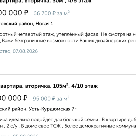
квартира, вторичка, 30м², 4/5 этаж
₽
00 000
₽
66 700
за м²
овский район, Новая 1
ртный четвертый этаж, утеплённый фасад. Не смотря на 
 Вами безграничные возможности Ваших дизайнерских реше
ство, 07.08.2026
квартира, вторичка, 105м², 4/10 этаж
₽
00 000
₽
95 000
за м²
ский район, Усть-Курдюмская 7г
ира идеально подойдет для большой семьи . В квартире до
н , 2 с/у . В доме свое ТСЖ , более демократичные коммунал