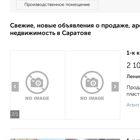
Производственное помещение
Свежие, новые объявления о продаже, а
недвижимость в Саратове
1-к 
2 1
Ленин
‹
›
Прода
пласт
Агент
2
/1