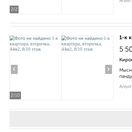
Агент
2
/2
1-к 
5 5
Киров
‹
›
Мысни
панду
Агент
2
/10