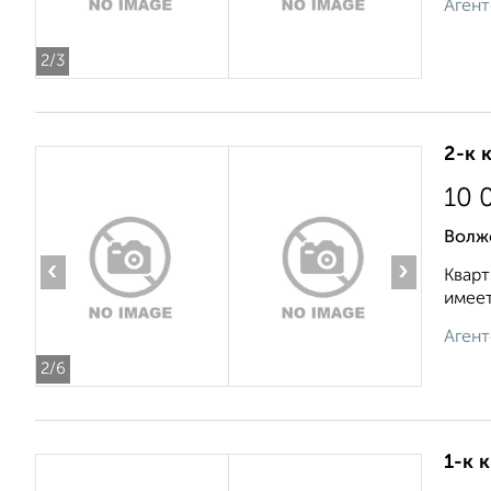
Агент
2
/3
2-к 
10 
Волж
‹
›
Кварт
имеет
Агент
2
/6
1-к 