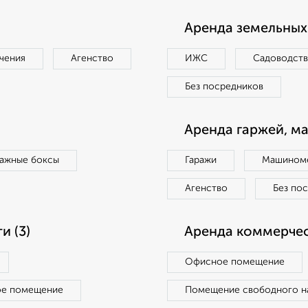
Аренда земельных 
чения
Агенство
ИЖС
Садоводст
Без посредников
Аренда гаржей, м
ражные боксы
Гаражи
Машиноме
Агенство
Без по
 (3)
Аренда коммерчес
Офисное помещение
ое помещение
Помещение свободного н