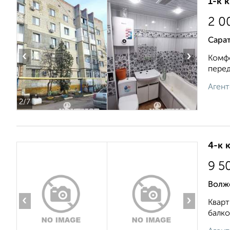
1-к 
2 0
Сарат
‹
›
Комфо
перед
Агент
2
/7
4-к 
9 5
Волж
‹
›
Кварт
балко