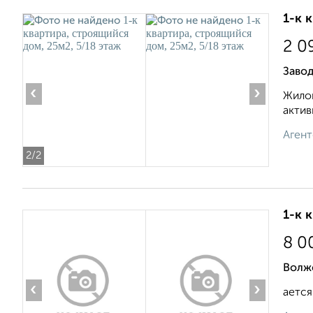
1-к 
2 0
Завод
‹
›
Жилой
актив
Агент
2
/2
1-к 
8 0
Волж
‹
›
ается