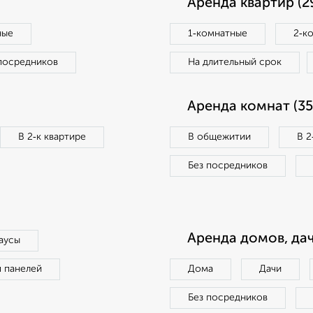
Аренда квартир (2
ные
1‑комнатные
2‑к
посредников
На длительный срок
Аренда комнат (35
В 2‑к квартире
В общежитии
В 2
Без посредников
Аренда домов, дач
аусы
п панелей
Дома
Дачи
Без посредников