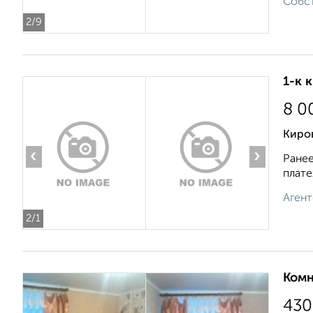
Собст
2
/9
1-к 
8 0
Киров
‹
›
Ранее
плате
Агент
2
/1
Комн
430