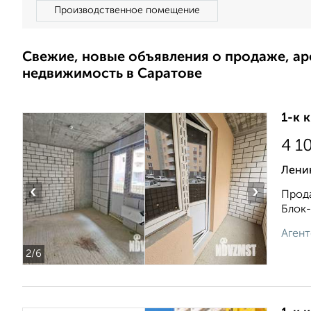
Производственное помещение
Свежие, новые объявления о продаже, а
недвижимость в Саратове
1-к 
4 1
Ленин
‹
›
Прода
Блoк-
Агент
2
/6