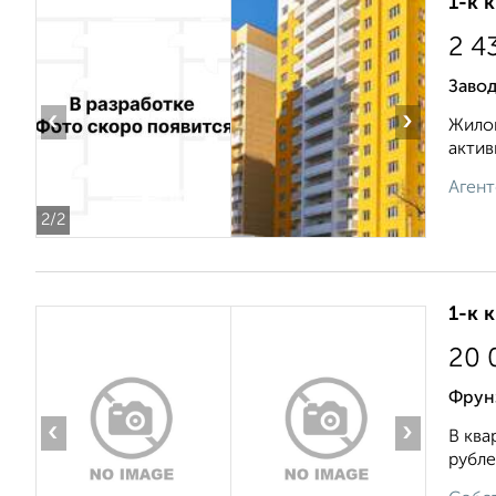
1-к 
2 4
Заво
‹
›
Жилой
актив
Агент
2
/2
1-к 
20 
Фрун
‹
›
В ква
рубле