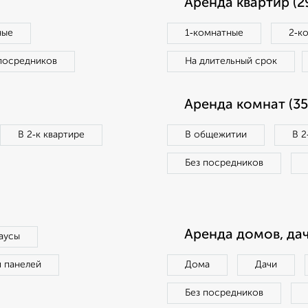
Аренда квартир (2
ные
1‑комнатные
2‑к
посредников
На длительный срок
Аренда комнат (35
В 2‑к квартире
В общежитии
В 2
Без посредников
Аренда домов, дач
аусы
п панелей
Дома
Дачи
Без посредников