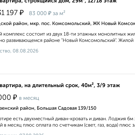
квартира, строящийся дом, 29м², 12/18 этаж
₽
31 197
₽
83 000
за м²
дской район, мкр. пос. Комсомольский, ЖК Новый Комсом
 комплекс состоит из двух 18-ти этажных монолитных жил
но развивающемся районе "Новый Комсомольский". Жилой к
ство, 08.08.2026
квартира, на длительный срок, 40м², 3/9 этаж
₽
000
в месяц
зенский район, Большая Садовая 139/150
ртире есть двухместный диван-кровать и диван. Лоджия 6м
й в месяц плюс оплата по счетчикам (свет, газ, вода) плюс за