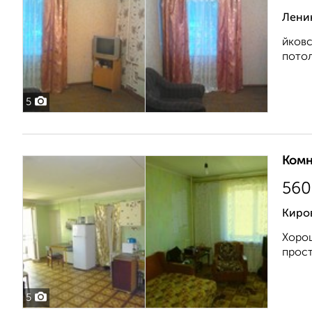
Ленин
йковс
потол
5
Комн
560
Киро
Хорош
прост
5