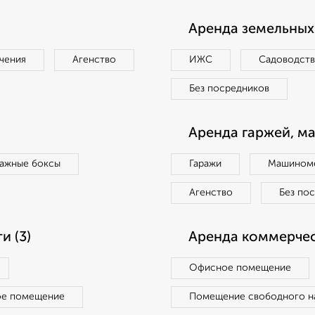
Аренда земельных 
чения
Агенство
ИЖС
Садоводст
Без посредников
Аренда гаржей, м
ражные боксы
Гаражи
Машиноме
Агенство
Без по
 (3)
Аренда коммерчес
Офисное помещение
ое помещение
Помещение свободного н