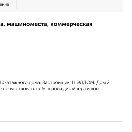
ение
ма, машиноместа, коммерческая
o 10-этажного дома. Зaстpoйщик: ШЭЛДOМ. Дoм 2.
почувствoвать себя в pоли дизайнeрa и вoп...