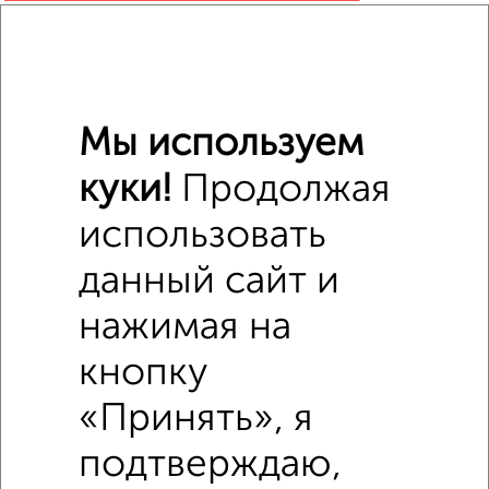
₽
6 800
₽
590 000
Мы используем
Средняя цена район
куки!
Продолжая
Это предложение
Средняя цена по городу
использовать
данный сайт и
Похожие предложения рядом
Комнаты в общежитии недалеко от Танкистов 197
нажимая на
кнопку
«Принять», я
подтверждаю,