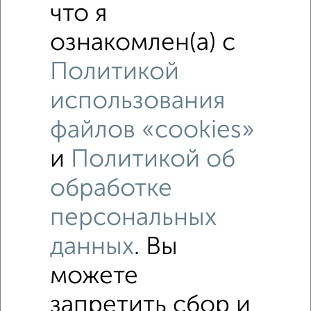
что я
ознакомлен(а) с
Политикой
использования
файлов «cookies»
и
Политикой об
Рядом, с меньшей ценой
обработке
Недалеко от Танкистов 197 с ценой ниже
персональных
данных
. Вы
Комнаты в общежитии
Поиск по схожим параметрам:
можете
Кировский район
на улице Танкистов
запретить сбор и