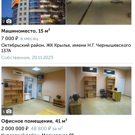
2
Машиноместо, 15 м²
₽
7 000
в месяц
Октябрьский район, ЖК Крылья, имени Н.Г. Чернышевского
137А
Собственник, 20.11.2023
5
Офисное помещение, 41 м²
₽
₽
2 000 000
48 800
за м²