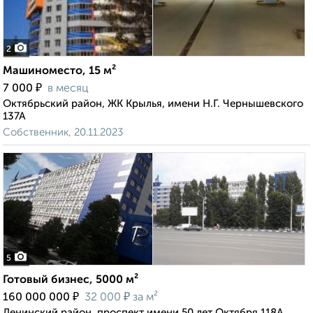
2
Машиноместо, 15 м²
₽
7 000
в месяц
Октябрьский район, ЖК Крылья, имени Н.Г. Чернышевского
137А
Собственник, 20.11.2023
5
Готовый бизнес, 5000 м²
₽
₽
160 000 000
32 000
за м²
Ленинский район, проспект имени 50 лет Октября 118А