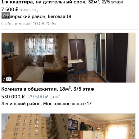
1-к квартира, на длительный срок, 32м², 2/5 этаж
₽
7 500
в месяц
2
/4
Октябрьский район, Беговая 19
Собственник, 10.08.2026
7
Комната в общежитии, 18м², 3/5 этаж
₽
₽
530 000
29 500
за м²
Ленинский район, Московское шоссе 17