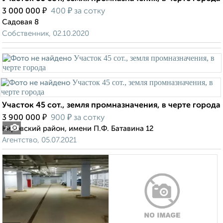
₽
₽
3 000 000
400
за сотку
Садовая 8
Собственник, 02.10.2020
Участок 45 сот., земля промназначения, в черте города
₽
₽
3 900 000
900
за сотку
Кировский район, имени П.Ф. Батавина 12
2
Агентство, 05.07.2021