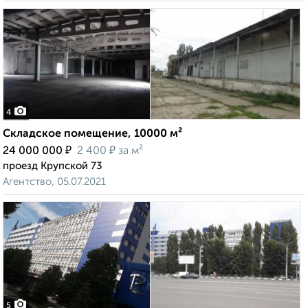
4
Складское помещение, 10000 м²
₽
₽
24 000 000
2 400
за м²
проезд Крупской 73
Агентство, 05.07.2021
5