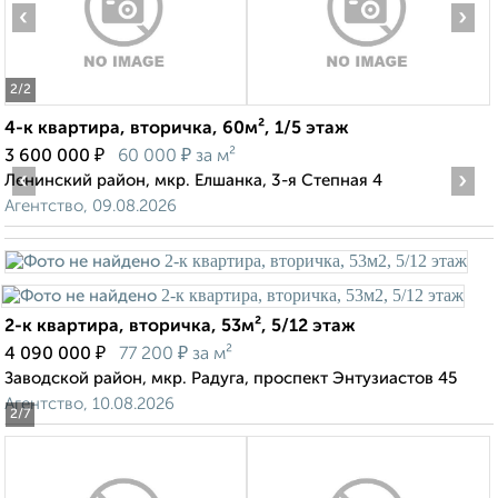
‹
›
2
/2
4-к квартира, вторичка, 60м², 1/5 этаж
₽
₽
3 600 000
60 000
за м²
‹
›
Ленинский район, мкр. Елшанка, 3-я Степная 4
Агентство, 09.08.2026
2-к квартира, вторичка, 53м², 5/12 этаж
₽
₽
4 090 000
77 200
за м²
Заводской район, мкр. Радуга, проспект Энтузиастов 45
Агентство, 10.08.2026
2
/7