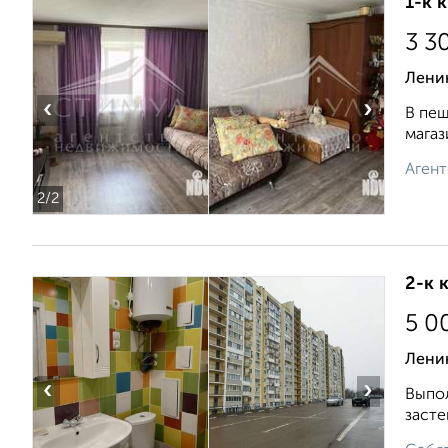
1-к 
3 3
Ленин
‹
›
В пеш
магаз
Агент
2
/2
2-к 
5 0
Ленин
‹
›
Выпол
засте