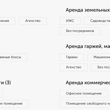
Аренда земельных 
чения
Агенство
ИЖС
Садоводст
Без посредников
Аренда гаржей, м
ражные боксы
Гаражи
Машиноме
Агенство
Без по
 (3)
Аренда коммерчес
Офисное помещение
ое помещение
Помещение свободного н