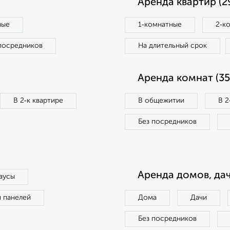
Аренда квартир (2
ные
1‑комнатные
2‑к
посредников
На длительный срок
Аренда комнат (35
В 2‑к квартире
В общежитии
В 2
Без посредников
Аренда домов, дач
аусы
п панелей
Дома
Дачи
Без посредников