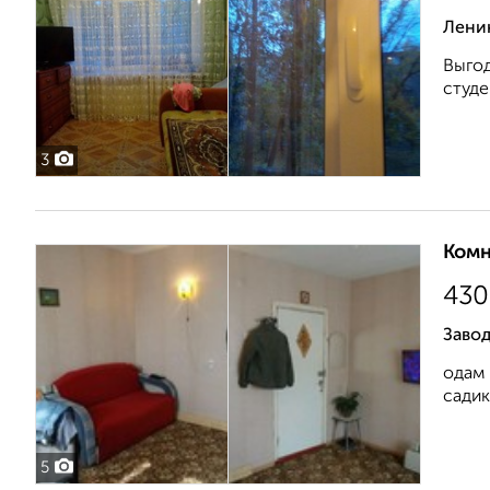
Лени
Выгод
студе
3
Комн
430
Завод
одам 
садик
5