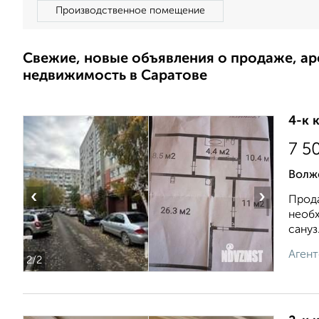
Производственное помещение
Свежие, новые объявления о продаже, а
недвижимость в Саратове
4-к 
7 5
Волжс
‹
›
Прода
необх
сануз.
Агент
2
/2