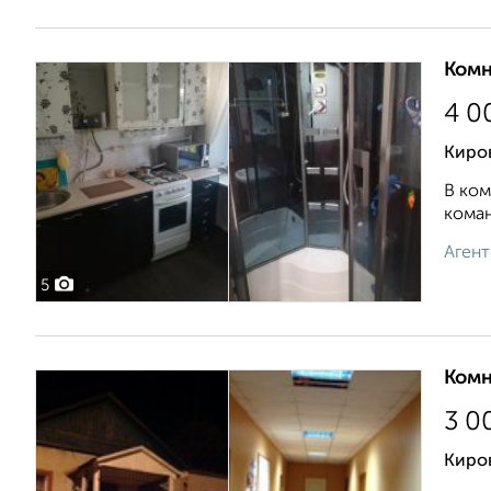
Комн
4 0
Киров
В ком
коман
Агент
5
Комн
3 0
Киров