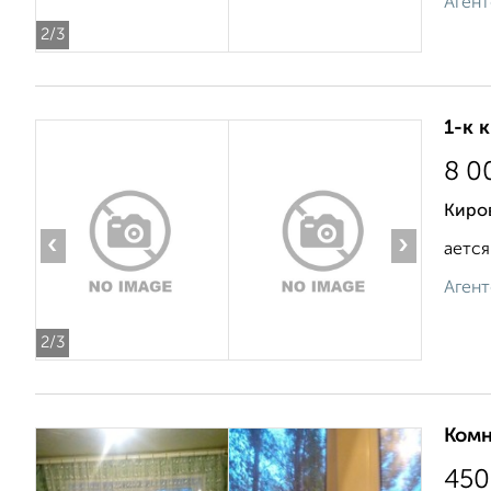
Агент
2
/3
1-к 
8 0
Киров
‹
›
ается
Агент
2
/3
Комн
450