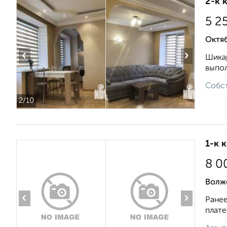
2-к 
5 2
Октяб
‹
›
Шикар
выпол
Собст
2
/10
1-к 
8 0
Волжс
‹
›
Ранее
плате