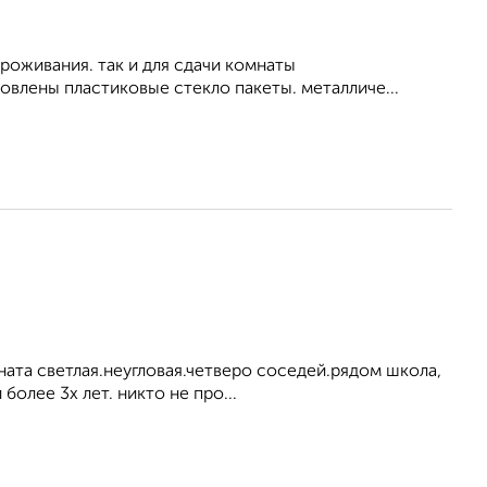
роживания. так и для сдачи комнаты
влены пластиковые стекло пакеты. металличе...
ната светлая.неугловая.четверо соседей.рядом школа,
олее 3х лет. никто не про...