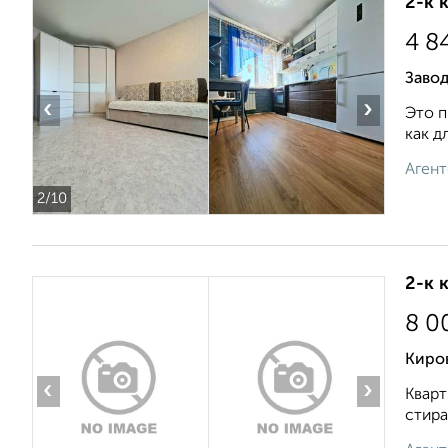
2-к 
4 8
Завод
‹
›
Это п
как д
Агент
2
/10
2-к 
8 0
Киров
‹
›
Кварт
стира