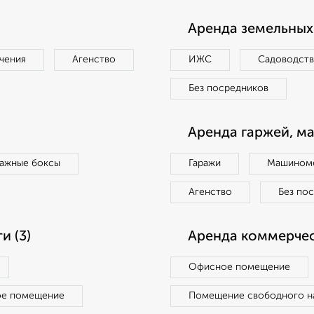
Аренда земельных 
чения
Агенство
ИЖС
Садоводст
Без посредников
Аренда гаржей, м
ражные боксы
Гаражи
Машиноме
Агенство
Без по
 (3)
Аренда коммерчес
Офисное помещение
ое помещение
Помещение свободного н