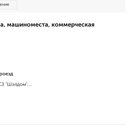
ение
ма, машиноместа, коммерческая
проезд
З "Шэлдом"....