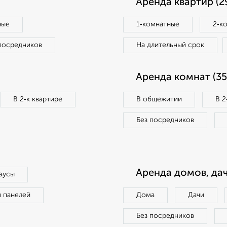
Аренда квартир (2
ные
1‑комнатные
2‑к
посредников
На длительный срок
Аренда комнат (35
В 2‑к квартире
В общежитии
В 2
Без посредников
Аренда домов, дач
аусы
п панелей
Дома
Дачи
Без посредников