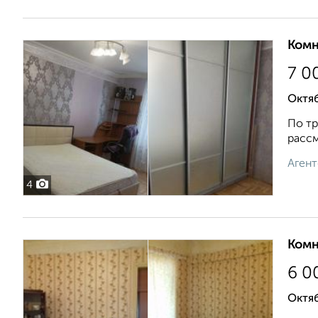
Комн
7 0
Октяб
По тр
рассм
Агент
4
Комн
6 0
Октяб