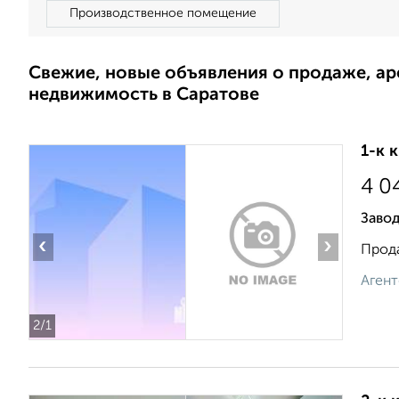
Производственное помещение
Свежие, новые объявления о продаже, а
недвижимость в Саратове
1-к 
4 0
Завод
‹
›
Прода
Агент
2
/1