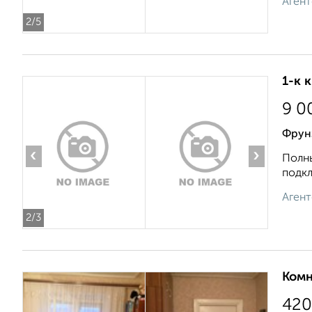
Агент
2
/5
1-к 
9 0
Фрунз
‹
›
Полны
подкл
Агент
2
/3
Комн
420