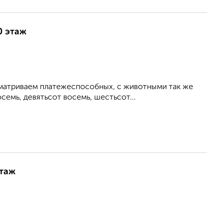
0 этаж
сматриваем платежеспособных, с животными так же
семь, девятьсот восемь, шестьсот...
этаж