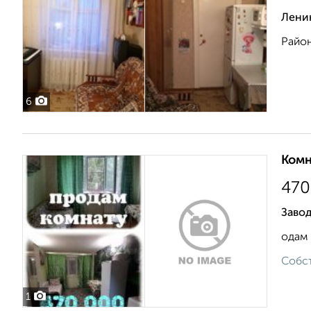
Ленин
Район
6
Комн
470
Завод
одам
Собст
1