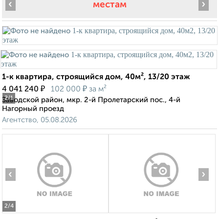
‹
›
местам
1-к квартира, строящийся дом, 40м², 13/20 этаж
₽
₽
4 041 240
102 000
за м²
2
/1
Заводской район, мкр. 2-й Пролетарский пос., 4-й
Нагорный проезд
Агентство, 05.08.2026
‹
›
2
/4