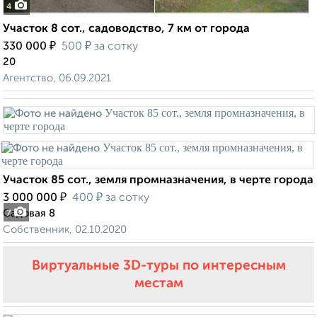
4
Участок 8 сот., садоводство, 7 км от города
₽
₽
330 000
500
за сотку
20
Агентство, 06.09.2021
Участок 85 сот., земля промназначения, в черте города
₽
₽
3 000 000
400
за сотку
Садовая 8
7
Собственник, 02.10.2020
Виртуальные 3D-туры по интересным
местам