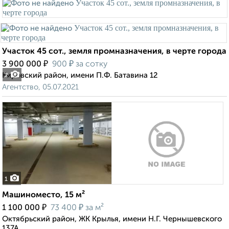
Участок 45 сот., земля промназначения, в черте города
₽
₽
3 900 000
900
за сотку
Кировский район, имени П.Ф. Батавина 12
2
Агентство, 05.07.2021
1
Машиноместо, 15 м²
₽
₽
1 100 000
73 400
за м²
Октябрьский район, ЖК Крылья, имени Н.Г. Чернышевского
137А