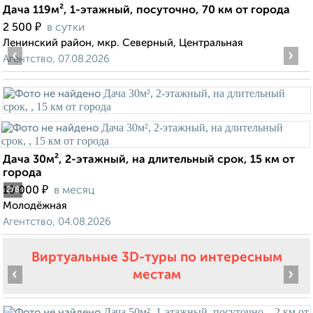
Дача 119м², 1-этажный, посуточно, 70 км от города
₽
2 500
в сутки
Ленинский район, мкр. Северный, Центральная
‹
›
Агентство, 07.08.2026
Дача 30м², 2-этажный, на длительный срок, 15 км от
города
₽
10 000
в месяц
2
/8
Молодёжная
Агентство, 04.08.2026
Виртуальные 3D-туры по интересным
‹
›
местам