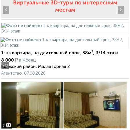
Виртуальные 3D-туры по интересным
‹
›
местам
1-к квартира, на длительный срок, 38м², 3/14 этаж
₽
8 000
в месяц
2
/3
Волжский район, Малая Горная 2
Агентство, 07.08.2026
8