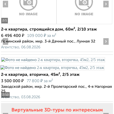
‹
›
2
/1
2-к квартира, строящийся дом, 60м², 2/10 этаж
₽
₽
6 496 400
109 000
за м²
‹
›
Ленинский район, мкр. 3-й Дачный пос., Лунная 32
Агентство, 06.08.2026
2-к квартира, вторичка, 45м², 2/5 этаж
₽
₽
3 500 000
77 800
за м²
Заводской район, мкр. 2-й Пролетарский пос., 4-я Нагорная
25
2
/10
Агентство, 03.08.2026
Виртуальные 3D-туры по интересным