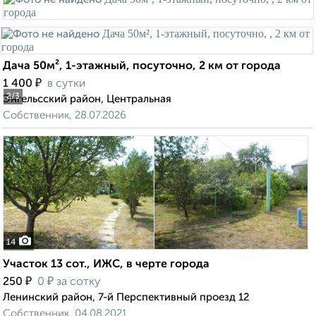
Дача 50м², 1-этажный, посуточно, 2 км от города
₽
1 400
в сутки
2
/3
Энгельсский район, Центральная
Собственник, 28.07.2026
14
Участок 13 сот., ИЖС, в черте города
₽
₽
250
0
за сотку
Ленинский район, 7-й Перспективный проезд 12
Собственник, 04.08.2021