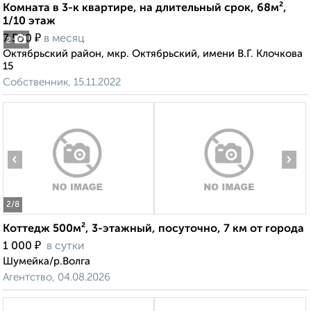
Комната в 3-к квартире, на длительный срок, 68м²,
1/10 этаж
₽
7 500
в месяц
2
Октябрьский район, мкр. Октябрьский, имени В.Г. Клочкова
15
Собственник, 15.11.2022
‹
›
2
/8
Коттедж 500м², 3-этажный, посуточно, 7 км от города
₽
1 000
в сутки
Шумейка/р.Волга
Агентство, 04.08.2026