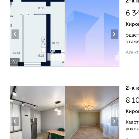
2-к 
6 3
Киров
‹
›
одаёт
этаже.
Агент
2
/2
2-к 
8 1
Киров
‹
›
Кварт
углов