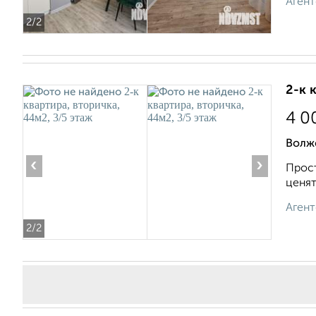
Агент
2
/2
2-к 
4 0
Волж
‹
›
Прост
ценят
Агент
2
/2