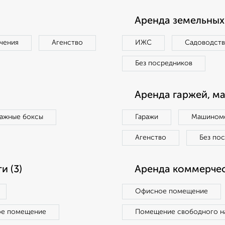
Аренда земельных 
чения
Агенство
ИЖС
Садоводст
Без посредников
Аренда гаржей, м
ражные боксы
Гаражи
Машиноме
Агенство
Без по
 (3)
Аренда коммерчес
Офисное помещение
ое помещение
Помещение свободного н