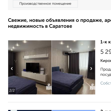
Производственное помещение
Свежие, новые объявления о продаже, а
недвижимость в Саратове
1-к 
5 2
Киров
‹
›
Прода
посуд
Собст
2
/2