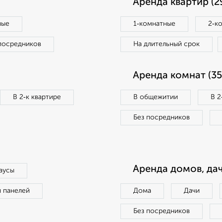
Аренда квартир (2
ные
1‑комнатные
2‑к
посредников
На длительный срок
Аренда комнат (35
В 2‑к квартире
В общежитии
В 2
Без посредников
Аренда домов, дач
аусы
п панелей
Дома
Дачи
Без посредников