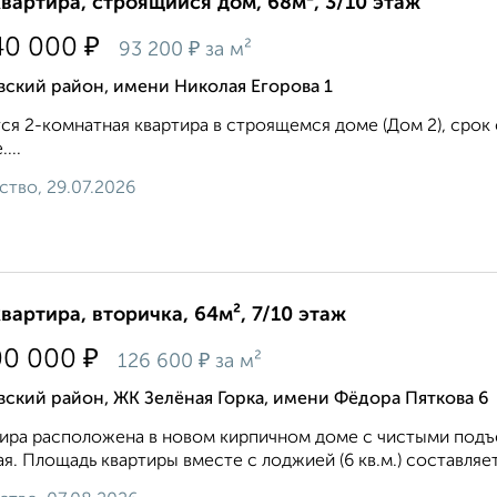
квартира, строящийся дом, 68м², 3/10 этаж
₽
40 000
₽
93 200
за м²
ский район, имени Николая Егорова 1
ся 2-комнатная квартира в строящемся доме (Дом 2), срок с
...
ство, 29.07.2026
квартира, вторичка, 64м², 7/10 этаж
₽
00 000
₽
126 600
за м²
ский район, ЖК Зелёная Горка, имени Фёдора Пяткова 6
ира расположена в новом кирпичном доме с чистыми подъе
ая. Площадь квартиры вместе с лоджией (6 кв.м.) составляет