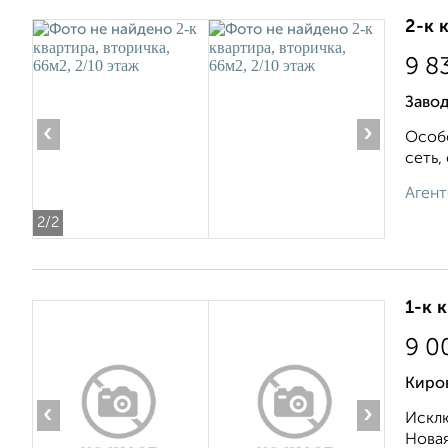
2-к 
9 8
Завод
‹
›
Особо
сеть,
Агент
2
/2
1-к 
9 0
Киров
‹
›
Исклю
Новая