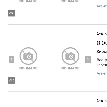
Агент
2
/6
1-к 
8 0
Киров
‹
›
Все ф
кабел
Агент
2
/3
1-к 