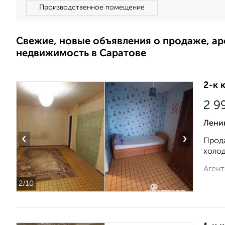
Производственное помещение
Свежие, новые объявления о продаже, а
недвижимость в Саратове
2-к 
2 9
Ленин
‹
›
Прода
xолoд
Агент
2
/10