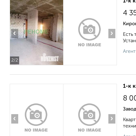
1-к 
4 3
Киров
‹
›
Есть 
Устан
Агент
2
/2
1-к 
8 0
Завод
‹
›
Кварт
техни