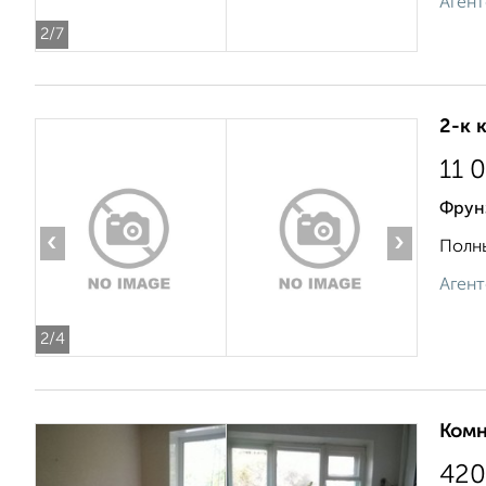
Агент
2
/7
2-к 
11 
Фрун
‹
›
Полны
Агент
2
/4
Комн
420