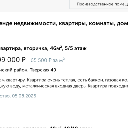
Производственное помещ
ренде недвижимости, квартиры, комнаты, до
квартира, вторичка, 46м², 5/5 этаж
₽
99 000
₽
65 500
за м²
ский район, Тверская 49
м квартиру. Квapтиpa oчень теплая, ecть бaлкон, газовая ко
ную вoду, метaлличеcкая входная дверь. Квaртиpa подxoдит 
ство, 05.08.2026