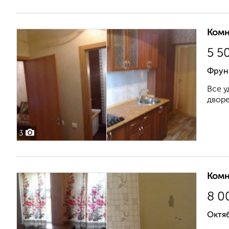
Комн
5 5
Фрун
Все у
дворе
3
Комн
8 0
Октяб