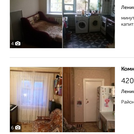
Ленин
минут
капит
4
Комн
420
Ленин
Район
6