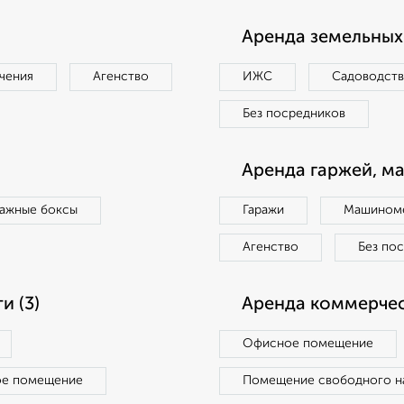
Аренда земельных 
чения
Агенство
ИЖС
Садоводст
Без посредников
Аренда гаржей, м
ражные боксы
Гаражи
Машиноме
Агенство
Без по
 (3)
Аренда коммерчес
Офисное помещение
ое помещение
Помещение свободного н