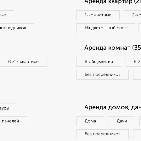
Аренда квартир (2
ные
1‑комнатные
2‑к
посредников
На длительный срок
Аренда комнат (35
В 2‑к квартире
В общежитии
В 2
Без посредников
Аренда домов, дач
аусы
п панелей
Дома
Дачи
Без посредников