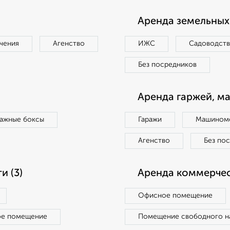
Аренда земельных 
чения
Агенство
ИЖС
Садоводст
Без посредников
Аренда гаржей, м
ражные боксы
Гаражи
Машиноме
Агенство
Без по
 (3)
Аренда коммерчес
Офисное помещение
ое помещение
Помещение свободного н