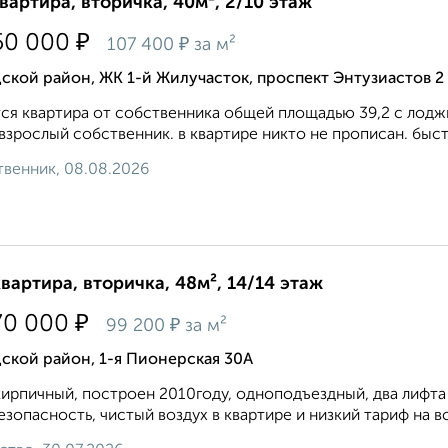
квартира, вторичка, 40м², 2/10 этаж
₽
50 000
₽
107 400
за м²
ской район, ЖК 1-й Жилучасток, проспект Энтузиастов 2
ся квартира от собственника общей площадью 39,2 с лоджи
взрослый собственник. в квартире никто не прописан. быстр
венник, 08.08.2026
квартира, вторичка, 48м², 14/14 этаж
₽
70 000
₽
99 200
за м²
ской район, 1-я Пионерская 30А
ирпичный, построен 2010году, одноподъездный, два лифта в
езопасность, чистый воздух в квартире и низкий тариф на вс