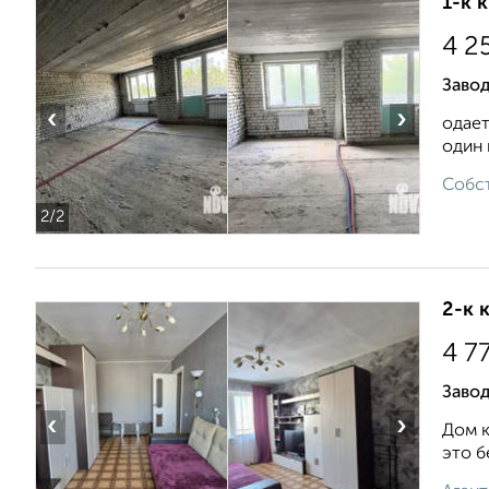
1-к 
4 2
Завод
‹
›
одает
один 
Собст
2
/2
2-к 
4 7
Завод
‹
›
Дом к
это б