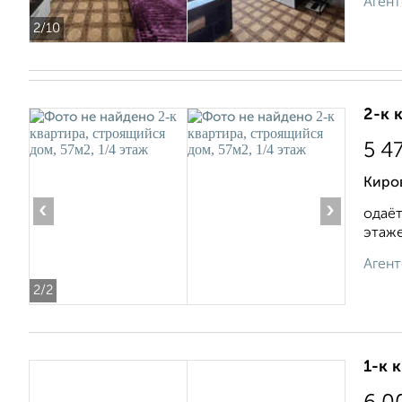
Агент
2
/10
2-к 
5 4
Киро
‹
›
одаёт
этаже.
Агент
2
/2
1-к 