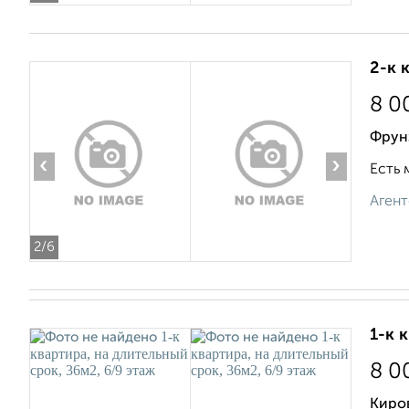
2-к 
8 0
Фрун
‹
›
Есть 
Агент
2
/6
1-к 
8 0
Киров