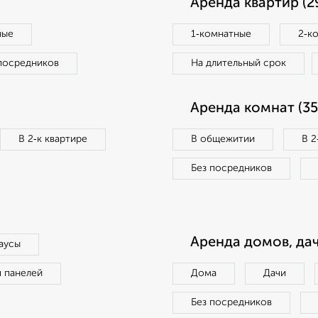
Аренда квартир (2
ные
1‑комнатные
2‑к
посредников
На длительный срок
Аренда комнат (35
В 2‑к квартире
В общежитии
В 2
Без посредников
Аренда домов, дач
аусы
п панелей
Дома
Дачи
Без посредников