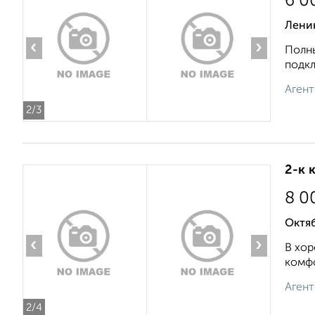
6 0
Ленин
‹
›
Полны
подкл
Агент
2
/3
2-к 
8 0
Октяб
‹
›
В хор
комфо
Агент
2
/4