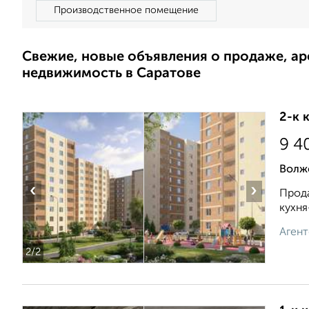
Производственное помещение
Свежие, новые объявления о продаже, а
недвижимость в Саратове
2-к 
9 4
Волж
‹
›
Прода
кухня
Агент
2
/2