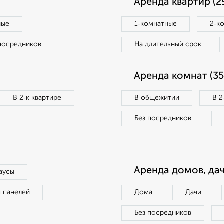
Аренда квартир (2
ные
1‑комнатные
2‑к
посредников
На длительный срок
Аренда комнат (35
В 2‑к квартире
В общежитии
В 2
Без посредников
Аренда домов, дач
аусы
п панелей
Дома
Дачи
Без посредников