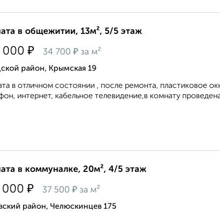
ата в общежитии, 13м², 5/5 этаж
₽
 000
₽
34 700
за м²
ской район, Крымская 19
та в отличном состоянии , после ремонта, пластиковое окн
он, интернет, кабельное телевидение,в комнату проведена 
ата в коммуналке, 20м², 4/5 этаж
₽
 000
₽
37 500
за м²
вский район, Челюскинцев 175