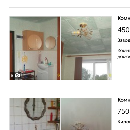
Комн
450
Завод
Комна
домоф
8
Комн
750
Киро