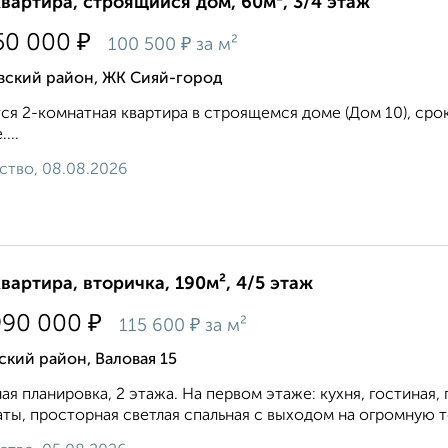
квартира, строящийся дом, 60м², 3/4 этаж
₽
50 000
₽
100 500
за м²
вский район, ЖК Сияй-город
ся 2-комнатная квартира в строящемся доме (Дом 10), срок с
...
ство, 08.08.2026
квартира, вторичка, 190м², 4/5 этаж
₽
990 000
₽
115 600
за м²
кий район, Валовая 15
ая планировка, 2 этажа. На первом этаже: кухня, гостиная, 
ты, просторная светлая спальная с выходом на огромную т