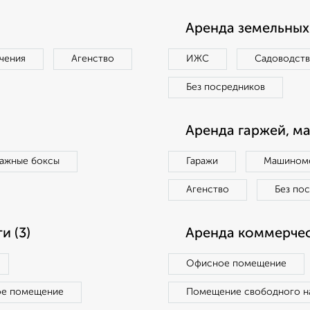
Аренда земельных 
чения
Агенство
ИЖС
Садоводст
Без посредников
Аренда гаржей, м
ражные боксы
Гаражи
Машиноме
Агенство
Без по
 (3)
Аренда коммерчес
Офисное помещение
ое помещение
Помещение свободного н