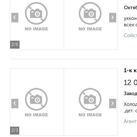
Октяб
‹
›
ухком
всех 
Собст
2
/6
1-к 
12 
Завод
‹
›
Холод
,дет.
Агент
2
/3