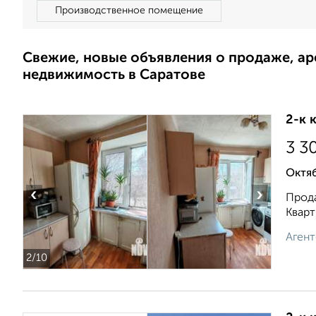
Производственное помещение
Свежие, новые объявления о продаже, а
недвижимость в Саратове
2-к 
3 3
Октяб
‹
›
Прода
Кварт
Агент
2
/10