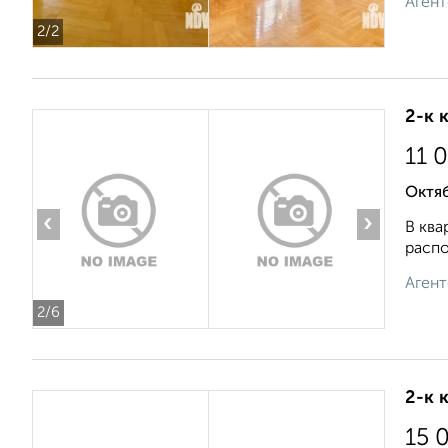
Агент
2
/2
2-к 
11 
Октяб
‹
›
В ква
распо
Агент
2
/6
2-к 
15 