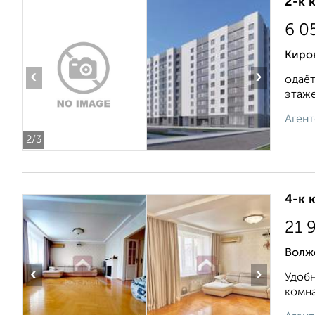
2-к 
6 0
Киро
‹
›
одаёт
этаже.
Агент
2
/3
4-к 
21 
Волжс
‹
›
Удобн
комна