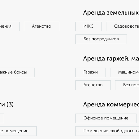
Аренда земельных 
чения
Агенство
ИЖС
Садоводст
Без посредников
Аренда гаржей, м
ражные боксы
Гаражи
Машиноме
Агенство
Без по
 (3)
Аренда коммерчес
Офисное помещение
ое помещение
Помещение свободного н