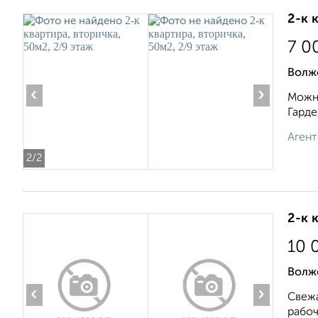
2-к 
7 0
Волжс
‹
›
Можно
Гарде
Агент
2
/2
2-к 
10 
Волж
‹
›
Свежа
рабоч