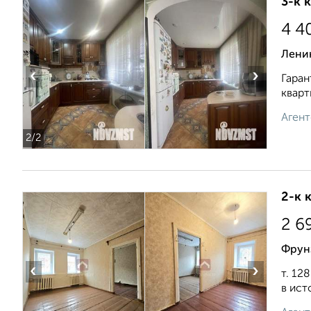
3-к 
4 4
Лени
‹
›
Гаран
кварт
Агент
2
/2
2-к 
2 6
Фрунз
‹
›
т. 12
в ист