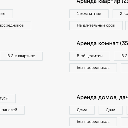
Аренда квартир (2
ные
1‑комнатные
2‑к
посредников
На длительный срок
Аренда комнат (35
В 2‑к квартире
В общежитии
В 2
Без посредников
Аренда домов, дач
аусы
п панелей
Дома
Дачи
Без посредников