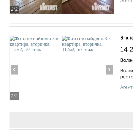
Агент
2
/2
3-к 
14 
Волж
‹
›
Волжс
ресто
Агент
2
/2