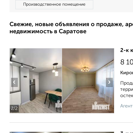
Производственное помещение
Свежие, новые объявления о продаже, а
недвижимость в Саратове
2-к 
8 1
Киров
‹
›
Прода
терри
остек
Агент
2
/2