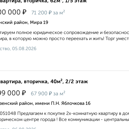
квартира, вторичка, 62м², 1/5 этаж
₽
00 000
₽
71 200
за м²
нский район, Мира 19
тируем полное юридическое сопровождение и безопасност
ира, в которую можно просто переехать и жить! Торг уместе
ство, 05.08.2026
квартира, вторичка, 40м², 2/2 этаж
₽
99 000
₽
67 900
за м²
енский район, имени П.Н. Яблочкова 16
8051048 Предлагаем к покупке 2х-комнатную квартиру в до
орическом центре города ! Все коммуникации - центральные