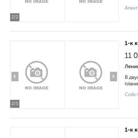
Агент
2
/2
1-к 
11 
Лени
‹
›
В дву
плани
Собст
2
/5
1-к 