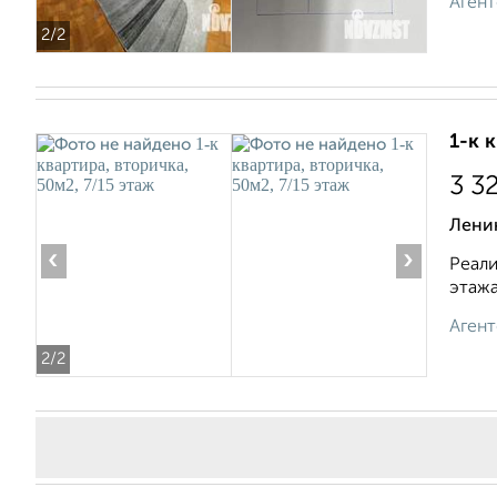
Агент
2
/2
1-к 
3 3
Ленин
‹
›
Реали
этажа
Агент
2
/2