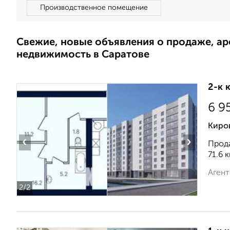
Производственное помещение
Свежие, новые объявления о продаже, а
недвижимость в Саратове
2-к 
6 9
Киро
‹
›
Прода
71.6 к
Агент
2
/2