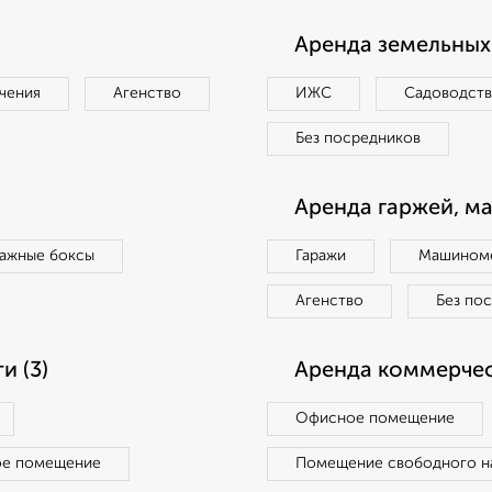
Аренда земельных 
чения
Агенство
ИЖС
Садоводст
Без посредников
Аренда гаржей, м
ражные боксы
Гаражи
Машиноме
Агенство
Без по
 (3)
Аренда коммерчес
Офисное помещение
ое помещение
Помещение свободного н