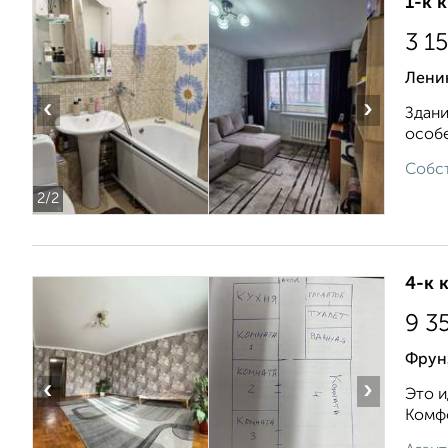
1-к 
3 1
Ленин
‹
›
Здани
особе
Собст
2
/2
4-к 
9 3
Фрунз
‹
›
Это и
Комфо