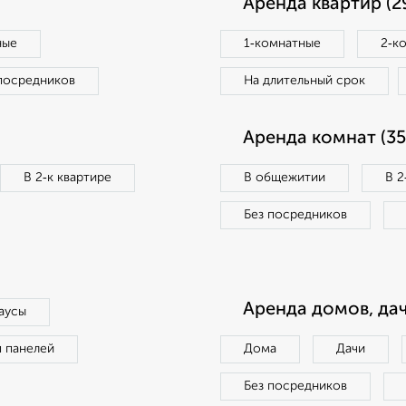
Аренда квартир (2
ные
1‑комнатные
2‑к
посредников
На длительный срок
Аренда комнат (35
В 2‑к квартире
В общежитии
В 2
Без посредников
Аренда домов, дач
аусы
п панелей
Дома
Дачи
Без посредников