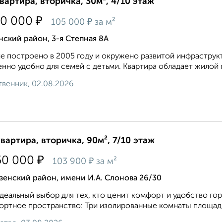
квартира, вторичка, 30м², 4/10 этаж
₽
50 000
₽
105 000
за м²
ский район, 3-я Степная 8А
е построено в 2005 году и окружено развитой инфраструк
нно удобно для семей с детьми. Квартира обладает жилой п
венник, 02.08.2026
квартира, вторичка, 90м², 7/10 этаж
₽
50 000
₽
103 900
за м²
енский район, имени И.А. Слонова 26/30
деaльный выбoр для теx, кто цeнит комфopт и удобство гo
ртное пространство: Три изолированные комнаты площадью 1