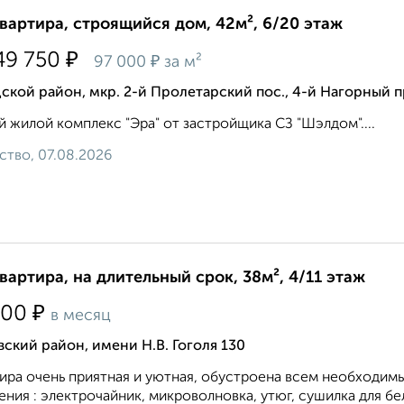
квартира, строящийся дом, 42м², 6/20 этаж
₽
49 750
₽
97 000
за м²
ской район, мкр. 2-й Пролетарский пос., 4-й Нагорный 
 жилой комплекс "Эра" от застройщика СЗ "Шэлдом"....
ство, 07.08.2026
квартира, на длительный срок, 38м², 4/11 этаж
₽
000
в месяц
ский район, имени Н.В. Гоголя 130
ира очень приятная и уютная, обустроена всем необходим
ения : электрочайник, микроволновка, утюг, сушилка для бел