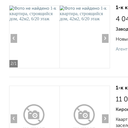
1-к 
4 0
Завод
‹
›
Новый
Агент
2
/1
1-к 
11 
Киров
‹
›
Кварт
засел