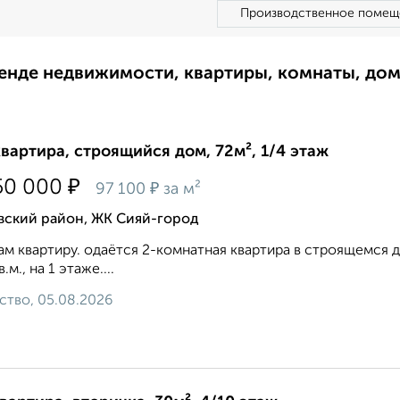
Производственное помещ
ренде недвижимости, квартиры, комнаты, до
квартира, строящийся дом, 72м², 1/4 этаж
₽
50 000
₽
97 100
за м²
вский район, ЖК Сияй-город
м квартиру. одаётся 2-комнатная квартира в строящемся до
в.м., на 1 этаже....
ство, 05.08.2026