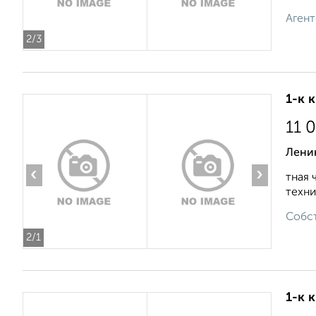
Агент
2
/3
1-к 
11 
Лени
‹
›
тная 
техник
Собст
2
/1
1-к 