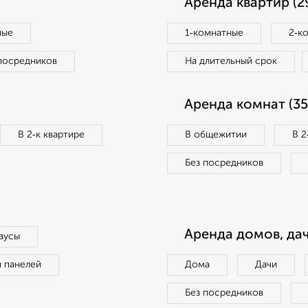
Аренда квартир (2
ные
1‑комнатные
2‑к
посредников
На длительный срок
Аренда комнат (35
В 2‑к квартире
В общежитии
В 2
Без посредников
Аренда домов, дач
аусы
п панелей
Дома
Дачи
Без посредников