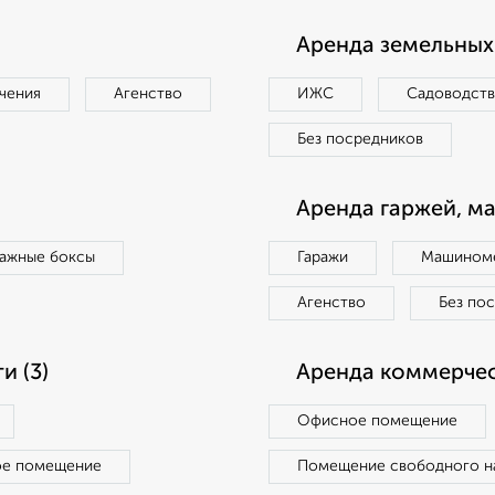
Аренда земельных 
чения
Агенство
ИЖС
Садоводст
Без посредников
Аренда гаржей, м
ражные боксы
Гаражи
Машиноме
Агенство
Без по
 (3)
Аренда коммерчес
Офисное помещение
ое помещение
Помещение свободного н