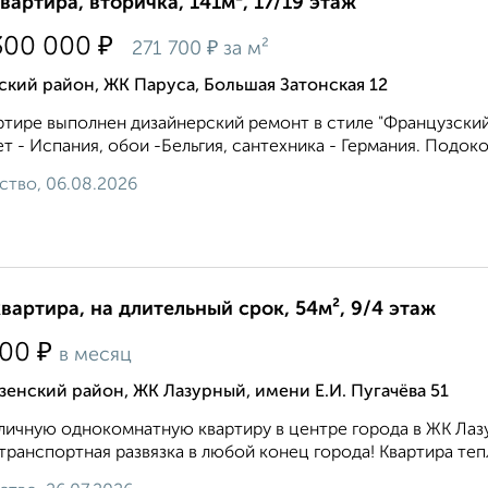
квартира, вторичка, 141м², 17/19 этаж
₽
300 000
₽
271 700
за м²
кий район, ЖК Паруса, Большая Затонская 12
ртире выполнен дизайнерский ремонт в стиле "Французский
ет - Испания, обои -Бельгия, сантехника - Германия. Подоко
ство, 06.08.2026
квартира, на длительный срок, 54м², 9/4 этаж
₽
500
в месяц
енский район, ЖК Лазурный, имени Е.И. Пугачёва 51
личную однокомнатную квартиру в центре города в ЖК Л
транспортная развязка в любой конец города! Квартира тепл