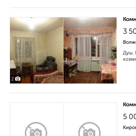
Комн
3 5
Волжс
Душ. 
хозяин
2
Комн
5 0
Киров