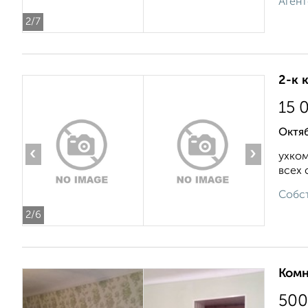
Агент
2
/7
2-к 
15 
Октяб
‹
›
ухком
всех 
Собст
2
/6
Комн
500