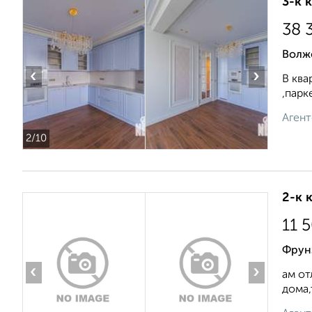
3-к 
38 
Волжс
‹
›
В ква
,парк
Агент
2
/10
2-к 
11 
Фрунз
‹
›
ам от
дома,