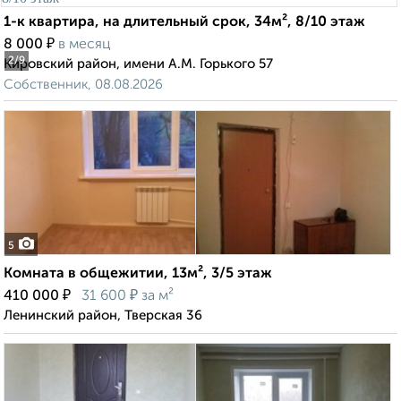
1-к квартира, на длительный срок, 34м², 8/10 этаж
₽
8 000
в месяц
2
/9
Кировский район, имени А.М. Горького 57
Собственник, 08.08.2026
5
Комната в общежитии, 13м², 3/5 этаж
₽
₽
410 000
31 600
за м²
Ленинский район, Тверская 36