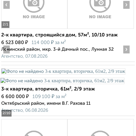
‹
›
2
/1
2-к квартира, строящийся дом, 57м², 10/10 этаж
₽
₽
6 523 080
114 000
за м²
‹
›
Ленинский район, мкр. 3-й Дачный пос., Лунная 32
Агентство, 07.08.2026
3-к квартира, вторичка, 61м², 2/9 этаж
₽
₽
6 600 000
109 100
за м²
Октябрьский район, имени В.Г. Рахова 11
Агентство, 06.08.2026
2
/10