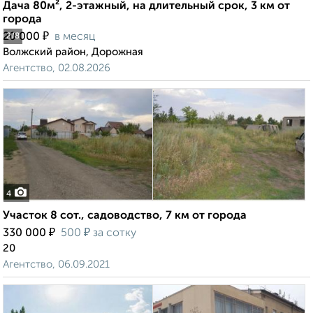
Дача 80м², 2-этажный, на длительный срок, 3 км от
города
₽
20 000
в месяц
2
/8
Волжский район, Дорожная
Агентство, 02.08.2026
4
Участок 8 сот., садоводство, 7 км от города
₽
₽
330 000
500
за сотку
20
Агентство, 06.09.2021