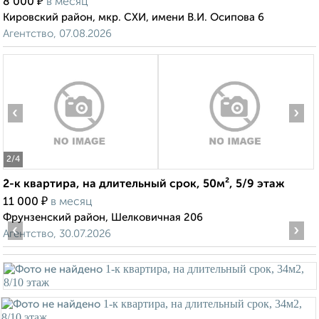
₽
8 000
в месяц
Кировский район, мкр. СХИ, имени В.И. Осипова 6
Агентство, 07.08.2026
‹
›
2
/4
2-к квартира, на длительный срок, 50м², 5/9 этаж
₽
11 000
в месяц
Фрунзенский район, Шелковичная 206
‹
›
Агентство, 30.07.2026