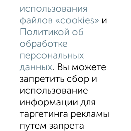
использования
файлов «cookies»
и
Рядом, с меньшей ценой
Политикой об
Недалеко от 1-й Магнитный проезд с ценой ниже
обработке
Дома
персональных
Поиск по схожим параметрам:
данных
. Вы можете
Кировский район
на улице 1-й Магнитный проезд
запретить сбор и
С холодильником
С бытовой техникой
использование
С кондиционером
Одноэтажные
информации для
площадью от 60 м²
В черте города
С газом
таргетинга рекламы
С удобствами
путем запрета