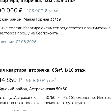
квартира, вторичка, 42м², 8/9 этаж
₽
00 000
₽
123 900
за м²
кий район, Малая Горная 33/39
ные соседи.Квартира очень теплая,остается практически в
иелторов прошу не беспокоить....
венник, 07.08.2026
ия квартира, вторичка, 63м², 1/10 этаж
₽
44 850
₽
96 800
за м²
рьский район, Астраханская 50/60
атов, ул.Астраханская, д.50/60, кв.95. Обременение: Ипотек
санных по взносах кап. ремонта отсутствуют....