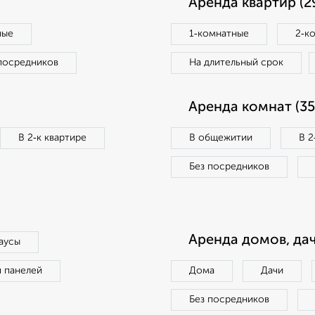
Аренда квартир (2
ные
1‑комнатные
2‑к
посредников
На длительный срок
Аренда комнат (35
В 2‑к квартире
В общежитии
В 2
Без посредников
Аренда домов, дач
аусы
п панелей
Дома
Дачи
Без посредников