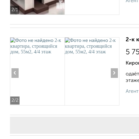
Агент
2
/1
2-к 
5 7
Киро
‹
›
одаёт
этаже.
Агент
2
/2