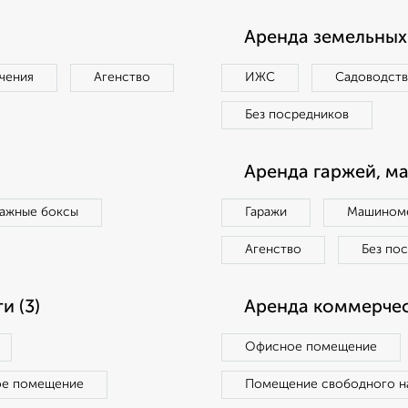
Аренда земельных 
чения
Агенство
ИЖС
Садоводст
Без посредников
Аренда гаржей, м
ражные боксы
Гаражи
Машиноме
Агенство
Без по
 (3)
Аренда коммерчес
Офисное помещение
ое помещение
Помещение свободного н