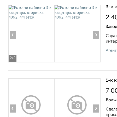
3-к 
2 4
Завод
‹
›
Сарат
интер
Агент
2
/2
1-к 
7 0
Волжс
‹
›
Сдела
прихо