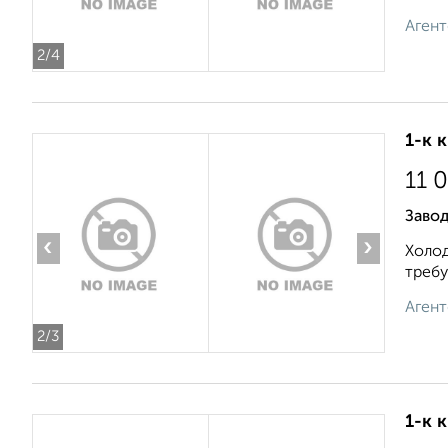
Агент
2
/4
1-к 
11 
Завод
‹
›
Холод
требу
Агент
2
/3
1-к 