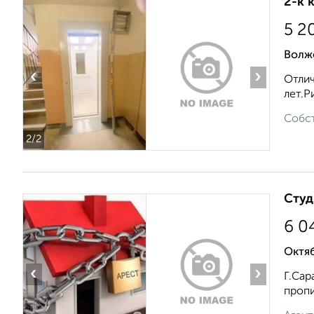
2-к 
5 2
Волжс
‹
›
Отлич
лет.Р
Собст
2
/2
Студ
6 0
Октяб
‹
›
Г.Сар
пропи