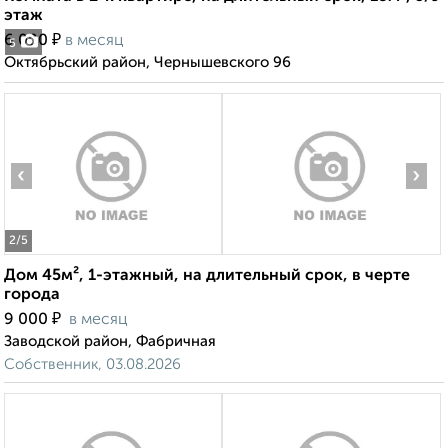
этаж
₽
6 000
в месяц
5
Октябрьский район, Чернышевского 96
‹
›
2
/5
Дом 45м², 1-этажный, на длительный срок, в черте
города
₽
9 000
в месяц
Заводской район, Фабричная
Собственник, 03.08.2026