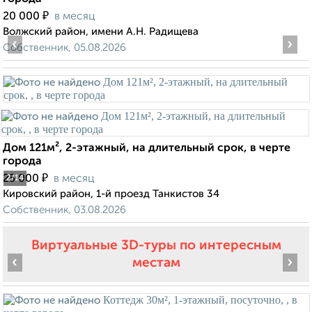
₽
20 000
в месяц
Волжский район, имени А.Н. Радищева
‹
›
Собственник, 05.08.2026
Дом 121м², 2-этажный, на длительный срок, в черте
города
₽
25 000
в месяц
2
/14
Кировский район, 1-й проезд Танкистов 34
Собственник, 03.08.2026
Виртуальные 3D-туры по интересным
‹
›
местам