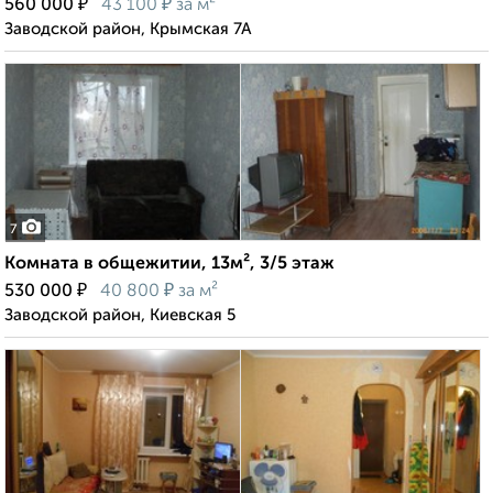
₽
₽
560 000
43 100
за м²
Заводской район, Крымская 7А
7
Комната в общежитии, 13м², 3/5 этаж
₽
₽
530 000
40 800
за м²
Заводской район, Киевская 5