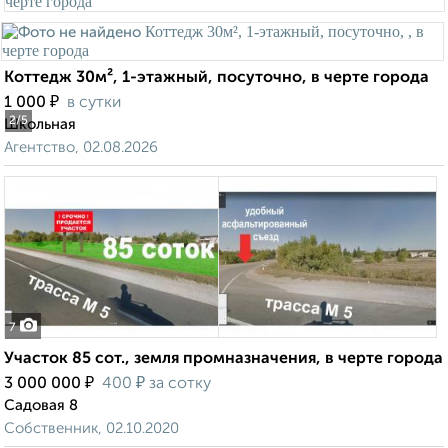
Коттедж 30м², 1-этажный, посуточно, в черте города
₽
1 000
в сутки
2
/5
Школьная
Агентство, 02.08.2026
7
Участок 85 сот., земля промназначения, в черте города
₽
₽
3 000 000
400
за сотку
Садовая 8
Собственник, 02.10.2020