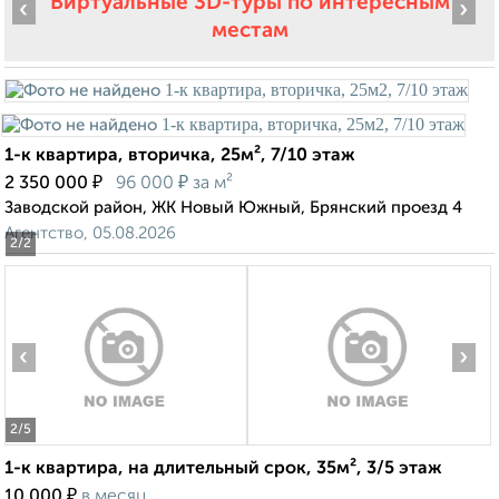
Виртуальные 3D-туры по интересным
‹
›
местам
1-к квартира, вторичка, 25м², 7/10 этаж
₽
₽
2 350 000
96 000
за м²
Заводской район, ЖК Новый Южный, Брянский проезд 4
Агентство, 05.08.2026
2
/2
‹
›
2
/5
1-к квартира, на длительный срок, 35м², 3/5 этаж
₽
10 000
в месяц