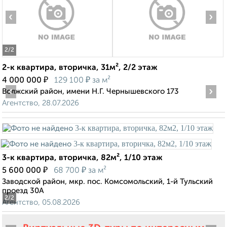
‹
›
2
/2
2-к квартира, вторичка, 31м², 2/2 этаж
₽
₽
4 000 000
129 100
за м²
‹
›
Волжский район, имени Н.Г. Чернышевского 173
Агентство, 28.07.2026
3-к квартира, вторичка, 82м², 1/10 этаж
₽
₽
5 600 000
68 700
за м²
Заводской район, мкр. пос. Комсомольский, 1-й Тульский
проезд 30А
2
/2
Агентство, 05.08.2026