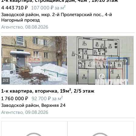
1-к квартира, строящийся дом, 42м², 19/20 этаж
₽
₽
4 443 710
107 000
за м²
Заводской район, мкр. 2-й Пролетарский пос., 4-й
Нагорный проезд
Агентство, 08.08.2026
‹
›
2
/2
1-к квартира, вторичка, 19м², 2/5 этаж
₽
₽
1 760 000
92 700
за м²
Заводской район, Верхняя 24
Агентство, 09.08.2026