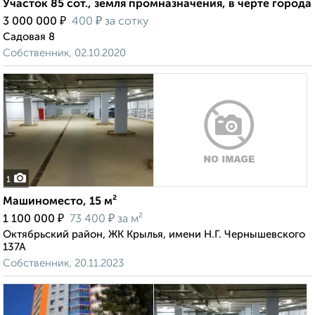
Участок 85 сот., земля промназначения, в черте города
₽
₽
3 000 000
400
за сотку
Садовая 8
Собственник, 02.10.2020
1
Машиноместо, 15 м²
₽
₽
1 100 000
73 400
за м²
Октябрьский район, ЖК Крылья, имени Н.Г. Чернышевского
137А
Собственник, 20.11.2023