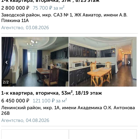
1-к квартира, вторичка, 37м², 8/25 этаж
₽
₽
2 800 000
75 700
за м²
Заводской район, мкр. САЗ № 1, ЖК Авиатор, имени А.В.
Плякина 11А
Агентство, 03.08.2026
‹
›
2
/2
1-к квартира, вторичка, 53м², 18/19 этаж
₽
₽
6 450 000
121 100
за м²
Ленинский район, мкр. 1А, имени Академика О.К. Антонова
26В
Агентство, 04.08.2026