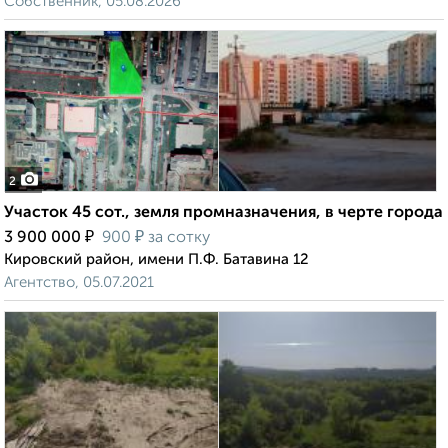
Собственник, 05.08.2026
2
Участок 45 сот., земля промназначения, в черте города
₽
₽
3 900 000
900
за сотку
Кировский район, имени П.Ф. Батавина 12
Агентство, 05.07.2021