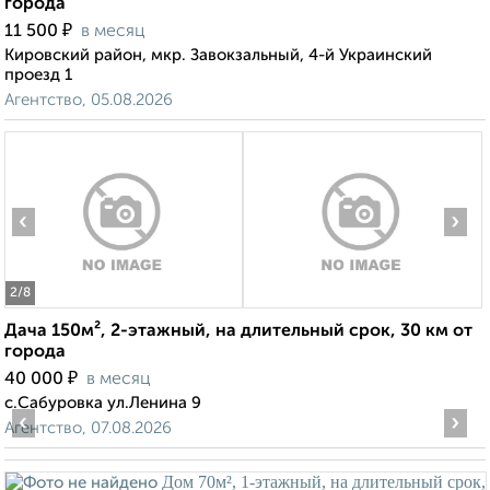
города
₽
11 500
в месяц
Кировский район, мкр. Завокзальный, 4-й Украинский
проезд 1
Агентство, 05.08.2026
‹
›
2
/8
Дача 150м², 2-этажный, на длительный срок, 30 км от
города
₽
40 000
в месяц
с.Сабуровка ул.Ленина 9
‹
›
Агентство, 07.08.2026