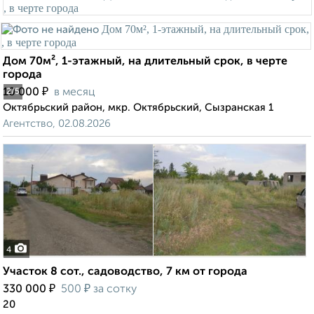
Дом 70м², 1-этажный, на длительный срок, в черте
города
₽
10 000
в месяц
2
/5
Октябрьский район, мкр. Октябрьский, Сызранская 1
Агентство, 02.08.2026
4
Участок 8 сот., садоводство, 7 км от города
₽
₽
330 000
500
за сотку
20