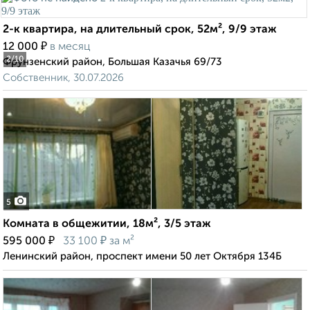
2-к квартира, на длительный срок, 52м², 9/9 этаж
₽
12 000
в месяц
2
/10
Фрунзенский район, Большая Казачья 69/73
Собственник, 30.07.2026
5
Комната в общежитии, 18м², 3/5 этаж
₽
₽
595 000
33 100
за м²
Ленинский район, проспект имени 50 лет Октября 134Б