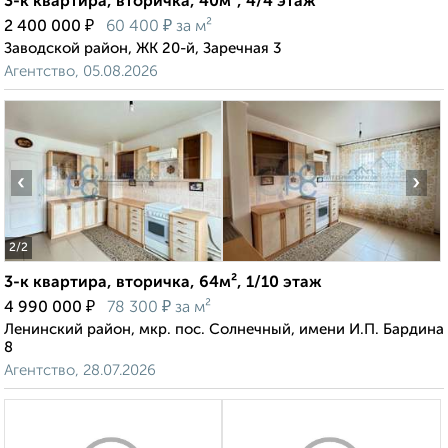
3-к квартира, вторичка, 40м², 4/4 этаж
₽
₽
2 400 000
60 400
за м²
Заводской район, ЖК 20-й, Заречная 3
Агентство, 05.08.2026
‹
›
2
/2
3-к квартира, вторичка, 64м², 1/10 этаж
₽
₽
4 990 000
78 300
за м²
Ленинский район, мкр. пос. Солнечный, имени И.П. Бардина
8
Агентство, 28.07.2026