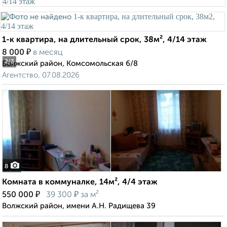
1-к квартира, на длительный срок, 38м², 4/14 этаж
₽
8 000
в месяц
2
/3
Волжский район, Комсомольская 6/8
Агентство, 07.08.2026
8
Комната в коммуналке, 14м², 4/4 этаж
₽
₽
550 000
39 300
за м²
Волжский район, имени А.Н. Радищева 39