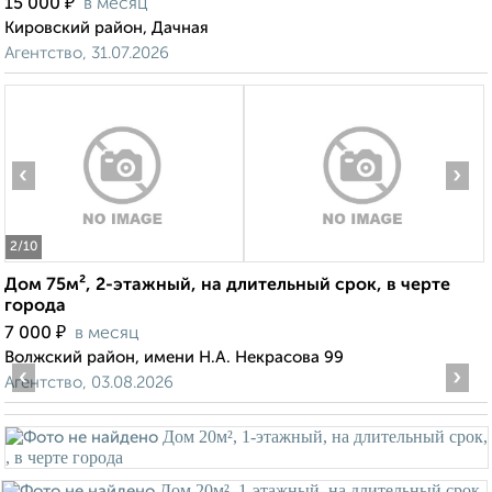
₽
15 000
в месяц
Кировский район, Дачная
Агентство, 31.07.2026
‹
›
2
/10
Дом 75м², 2-этажный, на длительный срок, в черте
города
₽
7 000
в месяц
Волжский район, имени Н.А. Некрасова 99
‹
›
Агентство, 03.08.2026