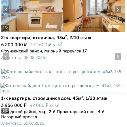
‹
›
2
/2
2-к квартира, вторичка, 43м², 2/10 этаж
₽
₽
6 200 000
144 600
за м²
Фрунзенский район, Мирный переулок 17
‹
›
Агентство, 08.08.2026
1-к квартира, строящийся дом, 43м², 1/20 этаж
₽
₽
3 956 000
92 000
за м²
2
/1
Заводской район, мкр. 2-й Пролетарский пос., 4-й
Нагорный проезд
Агентство, 30.07.2026