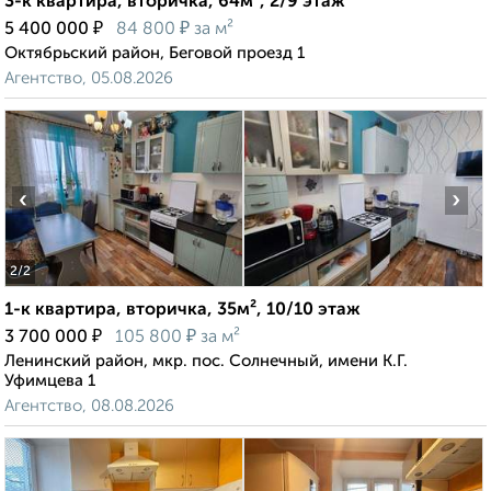
3-к квартира, вторичка, 64м², 2/9 этаж
₽
₽
5 400 000
84 800
за м²
Октябрьский район, Беговой проезд 1
Агентство, 05.08.2026
‹
›
2
/2
1-к квартира, вторичка, 35м², 10/10 этаж
₽
₽
3 700 000
105 800
за м²
Ленинский район, мкр. пос. Солнечный, имени К.Г.
Уфимцева 1
Агентство, 08.08.2026