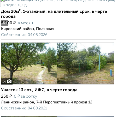
Дом 20м², 1-этажный, на длительный срок, в черте
города
₽
5 000
в месяц
2
/5
Кировский район, Полярная
Собственник, 04.08.2026
14
Участок 13 сот., ИЖС, в черте города
₽
₽
250
0
за сотку
Ленинский район, 7-й Перспективный проезд 12
Собственник, 04.08.2021