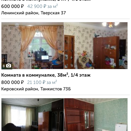
₽
₽
600 000
42 900
за м²
Ленинский район, Тверская 37
8
Комната в коммуналке, 38м², 1/4 этаж
₽
₽
800 000
21 100
за м²
Кировский район, Танкистов 73Б