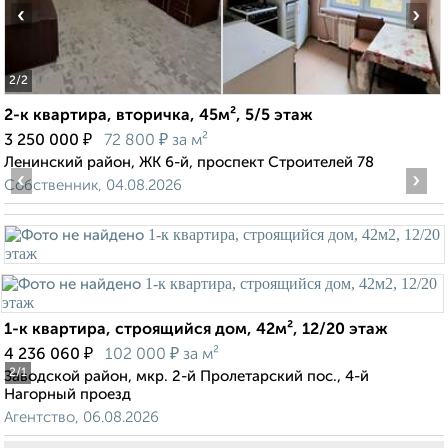
‹
›
2
/2
2-к квартира, вторичка, 45м², 5/5 этаж
₽
₽
3 250 000
72 800
за м²
Ленинский район, ЖК 6-й, проспект Строителей 78
‹
›
Собственник, 04.08.2026
1-к квартира, строящийся дом, 42м², 12/20 этаж
₽
₽
4 236 060
102 000
за м²
2
/1
Заводской район, мкр. 2-й Пролетарский пос., 4-й
Нагорный проезд
Агентство, 06.08.2026