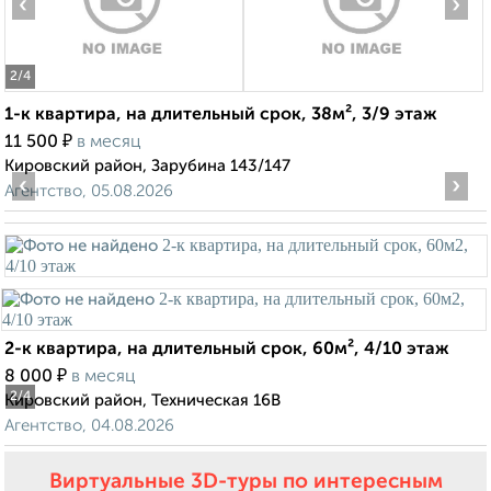
‹
›
2
/4
1-к квартира, на длительный срок, 38м², 3/9 этаж
₽
11 500
в месяц
Кировский район, Зарубина 143/147
‹
›
Агентство, 05.08.2026
2-к квартира, на длительный срок, 60м², 4/10 этаж
₽
8 000
в месяц
2
/4
Кировский район, Техническая 16В
Агентство, 04.08.2026
Виртуальные 3D-туры по интересным