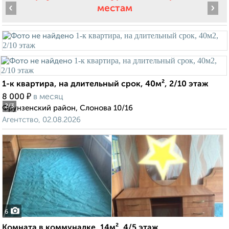
‹
›
местам
1-к квартира, на длительный срок, 40м², 2/10 этаж
₽
8 000
в месяц
2
/3
Фрунзенский район, Слонова 10/16
Агентство, 02.08.2026
6
Комната в коммуналке, 14м², 4/5 этаж