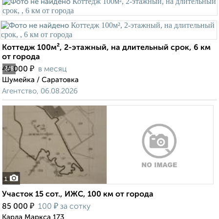
Коттедж 100м², 2-этажный, на длительный срок, 6 км
от города
₽
45 000
в месяц
2
/8
Шумейка / Саратовка
Агентство, 06.08.2026
1
Участок 15 сот., ИЖС, 100 км от города
₽
₽
85 000
100
за сотку
Карла Маркса 173