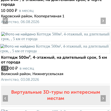
Дом 64м², 1-этажный, на длительный срок, в черте
города
₽
10 000
в месяц
Кировский район, Кооперативная 1
‹
›
Агентство, 06.08.2026
Коттедж 500м², 4-этажный, на длительный срок, 5 км
от города
₽
60 000
в месяц
2
/8
Волжский район, Нижнегусельская
Агентство, 03.08.2026
Виртуальные 3D-туры по интересным
‹
›
местам