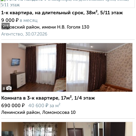
1-к квартира, на длительный срок, 38м², 5/11 этаж
₽
9 000
в месяц
2
/4
Кировский район, имени Н.В. Гоголя 130
Агентство, 30.07.2026
8
Комната в 3-к квартире, 17м², 1/4 этаж
₽
₽
690 000
40 600
за м²
Ленинский район, Ломоносова 10