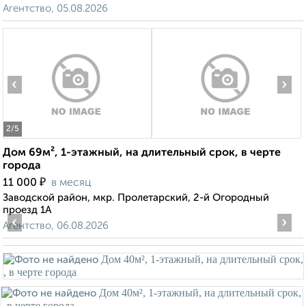
Агентство, 05.08.2026
‹
›
2
/5
Дом 69м², 1-этажный, на длительный срок, в черте
города
₽
11 000
в месяц
Заводской район, мкр. Пролетарский, 2-й Огородный
проезд 1А
‹
›
Агентство, 06.08.2026