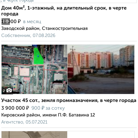
Дом 40м², 1-этажный, на длительный срок, в черте
города
₽
11 000
в месяц
2
/8
Заводской район, Станкостроительная
Собственник, 07.08.2026
2
Участок 45 сот., земля промназначения, в черте города
₽
₽
3 900 000
900
за сотку
Кировский район, имени П.Ф. Батавина 12
Агентство, 05.07.2021