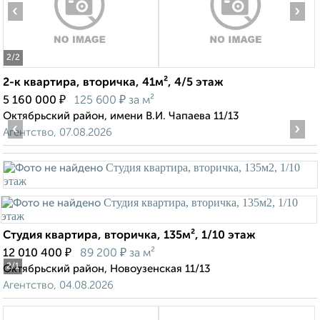
‹
›
2
/2
2-к квартира, вторичка, 41м², 4/5 этаж
₽
₽
5 160 000
125 600
за м²
Октябрьский район, имени В.И. Чапаева 11/13
‹
›
Агентство, 07.08.2026
Студия квартира, вторичка, 135м², 1/10 этаж
₽
₽
12 010 400
89 200
за м²
2
/1
Октябрьский район, Новоузенская 11/13
Агентство, 04.08.2026