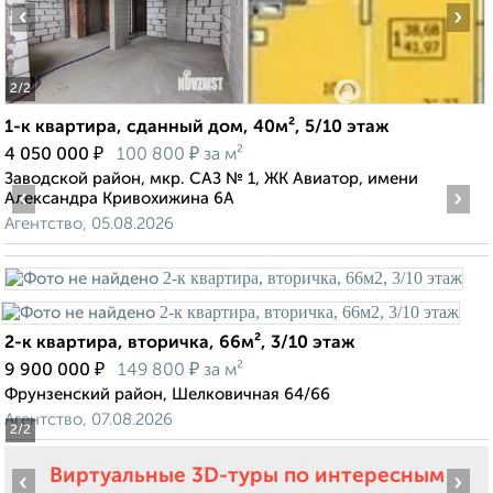
‹
›
2
/2
1-к квартира, сданный дом, 40м², 5/10 этаж
₽
₽
4 050 000
100 800
за м²
Заводской район, мкр. САЗ № 1, ЖК Авиатор, имени
‹
›
Александра Кривохижина 6А
Агентство, 05.08.2026
2-к квартира, вторичка, 66м², 3/10 этаж
₽
₽
9 900 000
149 800
за м²
Фрунзенский район, Шелковичная 64/66
Агентство, 07.08.2026
2
/2
Виртуальные 3D-туры по интересным
‹
›