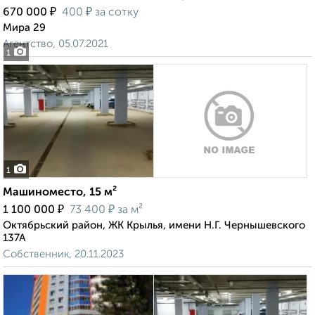
₽
₽
670 000
400
за сотку
Мира 29
Агентство, 05.07.2021
1
1
Машиноместо, 15 м²
₽
₽
1 100 000
73 400
за м²
Октябрьский район, ЖК Крылья, имени Н.Г. Чернышевского
137А
Собственник, 20.11.2023