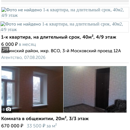
1-к квартира, на длительный срок, 40м², 4/9 этаж
₽
6 000
в месяц
2
/3
Ленинский район, мкр. ВСО, 3-й Московский проезд 12А
Агентство, 07.08.2026
3
Комната в общежитии, 20м², 3/3 этаж
₽
₽
670 000
33 500
за м²