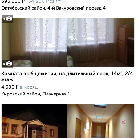
₽
₽
695 000
34 800
за м²
Октябрьский район, 4-й Вакуровский проезд 4
8
4
Комната в общежитии, на длительный срок, 14м², 2/4
этаж
₽
4 500
в месяц
Кировский район, Планерная 1