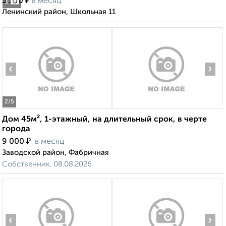
₽
5 500
в месяц
3
Ленинский район, Школьная 11
‹
›
2
/5
Дом 45м², 1-этажный, на длительный срок, в черте
города
₽
9 000
в месяц
Заводской район, Фабричная
Собственник, 08.08.2026
‹
›