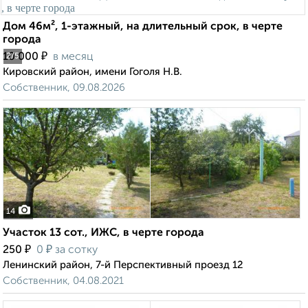
Дом 46м², 1-этажный, на длительный срок, в черте
города
₽
10 000
в месяц
2
/5
Кировский район, имени Гоголя Н.В.
Собственник, 09.08.2026
14
Участок 13 сот., ИЖС, в черте города
₽
₽
250
0
за сотку
Ленинский район, 7-й Перспективный проезд 12
Собственник, 04.08.2021