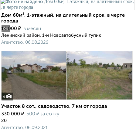
Дом 60м², 1-этажный, на длительный срок, в черте
города
₽
14 000
в месяц
2
/8
Ленинский район, 1-й Новоавтобусный тупик
Агентство, 06.08.2026
4
Участок 8 сот., садоводство, 7 км от города
₽
₽
330 000
500
за сотку
20
Агентство, 06.09.2021