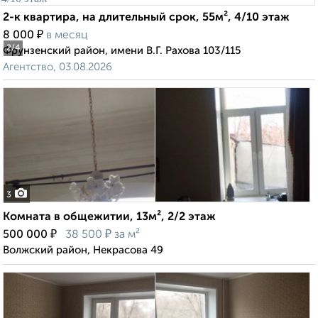
2-к квартира, на длительный срок, 55м², 4/10 этаж
₽
8 000
в месяц
2
/4
Фрунзенский район, имени В.Г. Рахова 103/115
Агентство, 03.08.2026
3
Комната в общежитии, 13м², 2/2 этаж
₽
₽
500 000
38 500
за м²
Волжский район, Некрасова 49