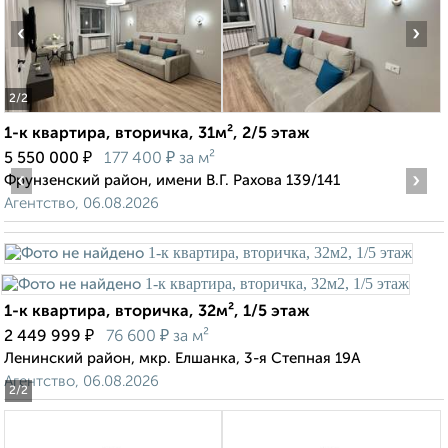
‹
›
2
/2
1-к квартира, вторичка, 31м², 2/5 этаж
₽
₽
5 550 000
177 400
за м²
‹
›
Фрунзенский район, имени В.Г. Рахова 139/141
Агентство, 06.08.2026
1-к квартира, вторичка, 32м², 1/5 этаж
₽
₽
2 449 999
76 600
за м²
Ленинский район, мкр. Елшанка, 3-я Степная 19А
Агентство, 06.08.2026
2
/2