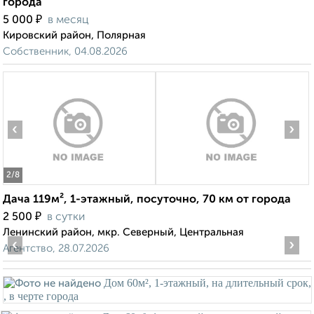
города
₽
5 000
в месяц
Кировский район, Полярная
Собственник, 04.08.2026
‹
›
2
/8
Дача 119м², 1-этажный, посуточно, 70 км от города
₽
2 500
в сутки
Ленинский район, мкр. Северный, Центральная
‹
›
Агентство, 28.07.2026