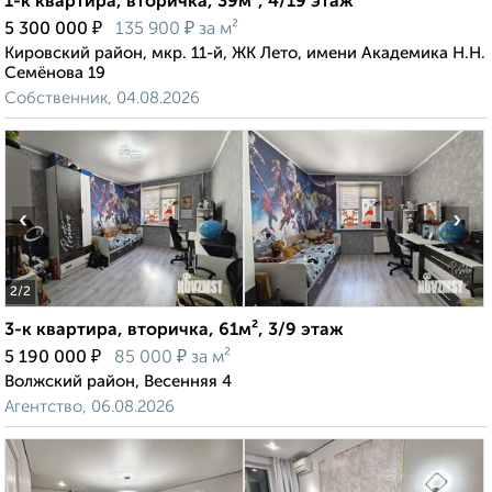
1-к квартира, вторичка, 39м², 4/19 этаж
₽
₽
5 300 000
135 900
за м²
Кировский район, мкр. 11-й, ЖК Лето, имени Академика Н.Н.
Семёнова 19
Собственник, 04.08.2026
‹
›
2
/2
3-к квартира, вторичка, 61м², 3/9 этаж
₽
₽
5 190 000
85 000
за м²
Волжский район, Весенняя 4
Агентство, 06.08.2026