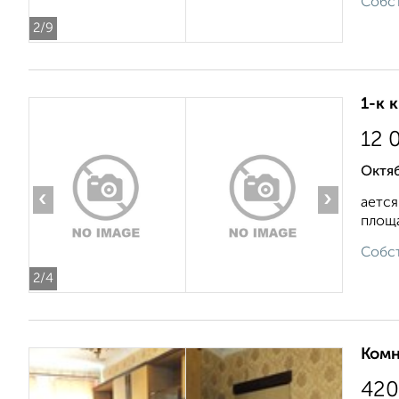
Собст
2
/9
1-к 
12 
Октяб
‹
›
ается
площа
Собст
2
/4
Комн
420