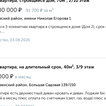
квартира, строящийся дом, 70м², 2/10 этаж
₽
00 000
₽
91 700
за м²
ский район, имени Николая Егорова 1
ся 3-комнатная квартира в строящемся доме (Дом 2), срок сд
...
ство, 03.08.2026
квартира, на длительный срок, 40м², 3/9 этаж
₽
000
в месяц
зенский район, Большая Садовая 139/150
ртире есть двухместный диван-кровать и диван. Лоджия 6м
й в месяц плюс оплата по счетчикам (свет, газ, вода) плюс за