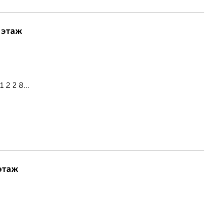
 этаж
2 2 8...
этаж