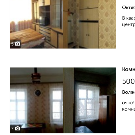
Октяб
В ква
центр
5
Комн
500
Волж
очно!
комна
7