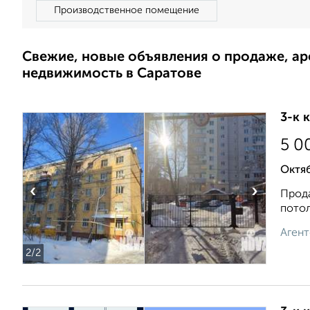
Производственное помещение
Свежие, новые объявления о продаже, а
недвижимость в Саратове
3-к 
5 0
Октяб
‹
›
Прода
потол
Агент
2
/2