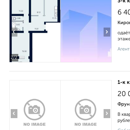
3-к 
6 4
Киров
‹
›
одаёт
этаже.
Агент
2
/2
1-к 
20 
Фрун
‹
›
В ква
рубле