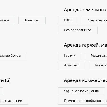
Аренда земельных 
чения
Агенство
ИЖС
Садоводст
Без посредников
Аренда гаржей, м
ражные боксы
Гаражи
Машиноме
Агенство
Без по
 (3)
Аренда коммерчес
Офисное помещение
ое помещение
Помещение свободного н