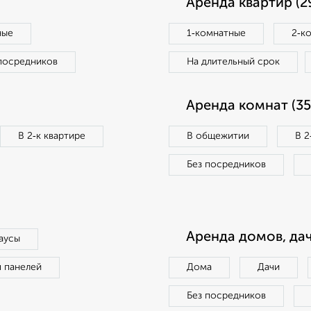
Аренда квартир (2
ные
1‑комнатные
2‑к
посредников
На длительный срок
Аренда комнат (35
В 2‑к квартире
В общежитии
В 2
Без посредников
Аренда домов, дач
аусы
п панелей
Дома
Дачи
Без посредников