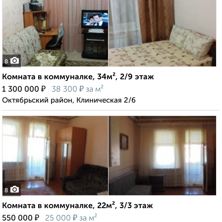
8
Комната в коммуналке, 34м², 2/9 этаж
₽
₽
1 300 000
38 300
за м²
Октябрьский район, Клиническая 2/6
8
Комната в коммуналке, 22м², 3/3 этаж
₽
₽
550 000
25 000
за м²