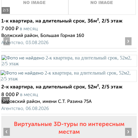
2
/3
1-к квартира, на длительный срок, 36м², 2/5 этаж
₽
7 000
в месяц
Волжский район, Большая Горная 160
‹
›
Агентство, 03.08.2026
2-к квартира, на длительный срок, 52м², 2/5 этаж
₽
8 000
в месяц
2
/7
Кировский район, имени С.Т. Разина 75А
Агентство, 06.08.2026
Виртуальные 3D-туры по интересным
‹
›
местам