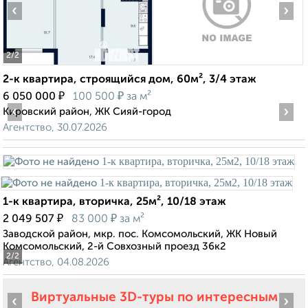
‹
›
2
/2
2-к квартира, строящийся дом, 60м², 3/4 этаж
₽
₽
6 050 000
100 500
за м²
‹
›
Кировский район, ЖК Сияй-город
Агентство, 30.07.2026
1-к квартира, вторичка, 25м², 10/18 этаж
₽
₽
2 049 507
83 000
за м²
Заводской район, мкр. пос. Комсомольский, ЖК Новый
Комсомольский, 2-й Совхозный проезд 36к2
2
/2
Агентство, 04.08.2026
Виртуальные 3D-туры по интересным
‹
›