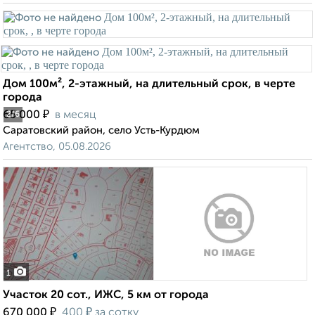
Дом 100м², 2-этажный, на длительный срок, в черте
города
₽
65 000
в месяц
2
/6
Саратовский район, село Усть-Курдюм
Агентство, 05.08.2026
1
Участок 20 сот., ИЖС, 5 км от города
₽
₽
670 000
400
за сотку