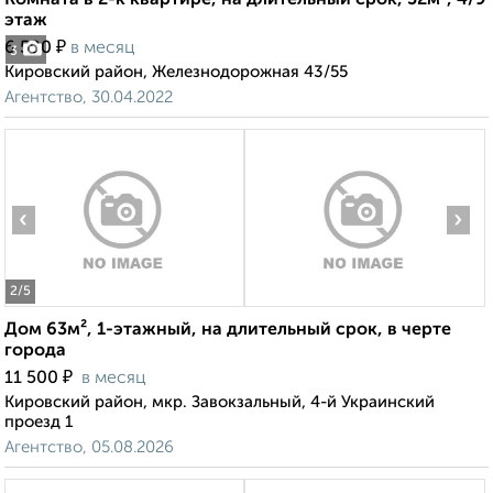
Комната в 2-к квартире, на длительный срок, 52м², 4/9
этаж
₽
6 500
в месяц
3
Кировский район, Железнодорожная 43/55
Агентство, 30.04.2022
‹
›
2
/5
Дом 63м², 1-этажный, на длительный срок, в черте
города
₽
11 500
в месяц
Кировский район, мкр. Завокзальный, 4-й Украинский
проезд 1
Агентство, 05.08.2026