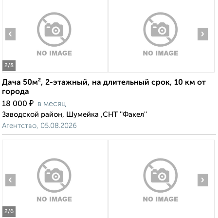
‹
›
2
/8
Дача 50м², 2-этажный, на длительный срок, 10 км от
города
₽
18 000
в месяц
Заводской район, Шумейка ,СНТ ''Факел''
Агентство, 05.08.2026
‹
›
2
/6