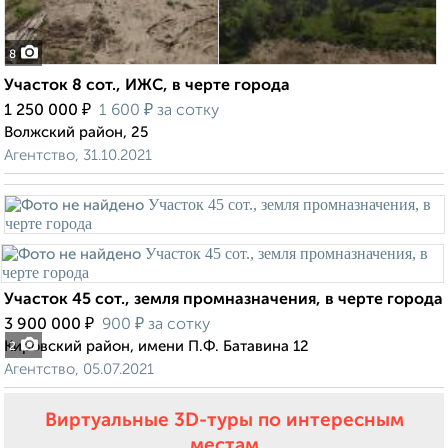
8
Участок 8 сот., ИЖС, в черте города
₽
₽
1 250 000
1 600
за сотку
Волжский район, 25
Агентство, 31.10.2021
Участок 45 сот., земля промназначения, в черте города
₽
₽
3 900 000
900
за сотку
Кировский район, имени П.Ф. Батавина 12
2
Агентство, 05.07.2021
Виртуальные 3D-туры по интересным
местам