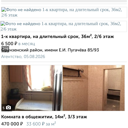
1-к квартира, на длительный срок, 36м², 2/6 этаж
₽
6 500
в месяц
2
/4
Фрунзенский район, имени Е.И. Пугачёва 85/93
Агентство, 05.08.2026
5
Комната в общежитии, 14м², 3/3 этаж
₽
₽
470 000
33 600
за м²