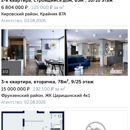
2-к квартира, строящийся дом, 65м², 10/10 этаж
₽
₽
6 804 000
105 000
за м²
Кировский район, Крайняя 87А
Агентство, 03.08.2026
‹
›
2
/2
3-к квартира, вторичка, 78м², 9/25 этаж
₽
₽
15 000 000
192 100
за м²
Фрунзенский район, ЖК Царицынский 4к1
Агентство, 02.08.2026