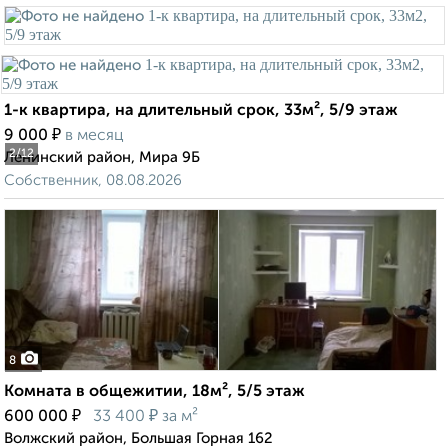
1-к квартира, на длительный срок, 33м², 5/9 этаж
₽
9 000
в месяц
2
/12
Ленинский район, Мира 9Б
Собственник, 08.08.2026
8
Комната в общежитии, 18м², 5/5 этаж
₽
₽
600 000
33 400
за м²
Волжский район, Большая Горная 162