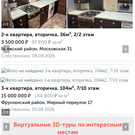
‹
›
2
/2
2-к квартира, вторичка, 36м², 2/2 этаж
₽
₽
3 500 000
97 800
за м²
‹
›
Волжский район, Московская 31
Собственник, 08.08.2026
3-к квартира, вторичка, 104м², 7/10 этаж
₽
₽
15 000 000
144 800
за м²
Фрунзенский район, Мирный переулок 17
Собственник, 05.08.2026
2
/2
Виртуальные 3D-туры по интересным
‹
›
местам