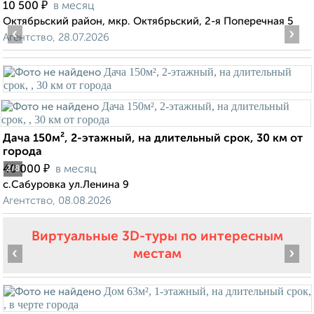
₽
10 500
в месяц
Октябрьский район, мкр. Октябрьский, 2-я Поперечная 5
‹
›
Агентство, 28.07.2026
Дача 150м², 2-этажный, на длительный срок, 30 км от
города
₽
40 000
в месяц
2
/8
с.Сабуровка ул.Ленина 9
Агентство, 08.08.2026
Виртуальные 3D-туры по интересным
‹
›
местам