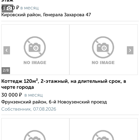
этаж
₽
6 000
в месяц
3
Кировский район, Генерала Захарова 47
‹
›
2
/8
Коттедж 120м², 2-этажный, на длительный срок, в
черте города
₽
30 000
в месяц
Фрунзенский район, 6-й Новоузенский проезд
Собственник, 07.08.2026