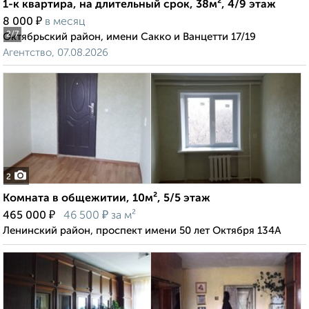
1-к квартира, на длительный срок, 38м², 4/9 этаж
₽
8 000
в месяц
2
/7
Октябрьский район, имени Сакко и Ванцетти 17/19
Агентство, 07.08.2026
2
Комната в общежитии, 10м², 5/5 этаж
₽
₽
465 000
46 500
за м²
Ленинский район, проспект имени 50 лет Октября 134А