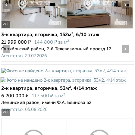
‹
›
2
/2
3-к квартира, вторичка, 152м², 6/10 этаж
₽
₽
21 999 000
144 800
за м²
‹
›
Октябрьский район, 2-й Телевизионный проезд 12
Агентство, 29.07.2026
2-к квартира, вторичка, 53м², 4/14 этаж
₽
₽
6 200 000
117 500
за м²
Ленинский район, имени Ф.А. Блинова 52
Агентство, 05.08.2026
2
/2