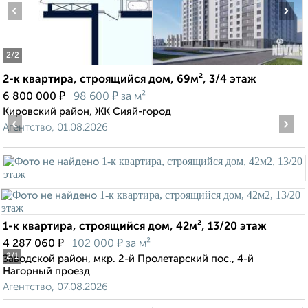
‹
›
2
/2
2-к квартира, строящийся дом, 69м², 3/4 этаж
₽
₽
6 800 000
98 600
за м²
Кировский район, ЖК Сияй-город
‹
›
Агентство, 01.08.2026
1-к квартира, строящийся дом, 42м², 13/20 этаж
₽
₽
4 287 060
102 000
за м²
2
/1
Заводской район, мкр. 2-й Пролетарский пос., 4-й
Нагорный проезд
Агентство, 07.08.2026