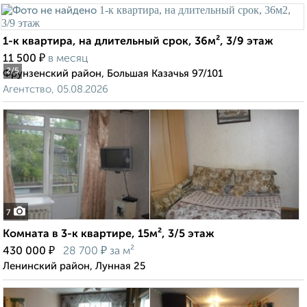
1-к квартира, на длительный срок, 36м², 3/9 этаж
₽
11 500
в месяц
2
/5
Фрунзенский район, Большая Казачья 97/101
Агентство, 05.08.2026
7
Комната в 3-к квартире, 15м², 3/5 этаж
₽
₽
430 000
28 700
за м²
Ленинский район, Лунная 25