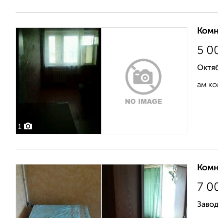
Комн
5 0
Октяб
ам ко
1
Комн
7 0
Завод