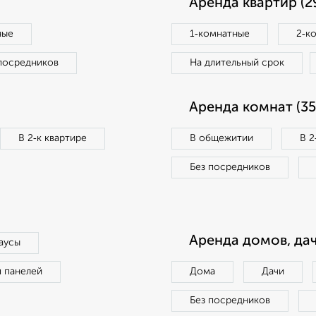
Аренда квартир (2
ные
1‑комнатные
2‑к
посредников
На длительный срок
Аренда комнат (35
В 2‑к квартире
В общежитии
В 2
Без посредников
Аренда домов, дач
аусы
п панелей
Дома
Дачи
Без посредников