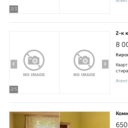
Агент
2
/3
2-к 
8 0
Киров
‹
›
Кварт
стира
Агент
2
/5
Комн
650