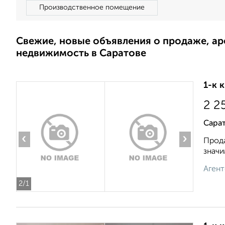
Производственное помещение
Свежие, новые объявления о продаже, а
недвижимость в Саратове
1-к 
2 2
Сарат
‹
›
Прода
значи
Агент
2
/1