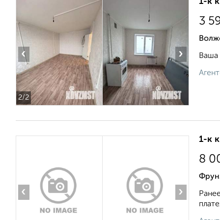
1-к 
3 5
Волж
‹
›
Ваша 
Агент
2
/2
1-к 
8 0
Фрунз
‹
›
Ранее
плате