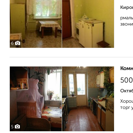
Киро
рмаль
звонит
6
Комн
500
Октяб
Хорош
торг 
5