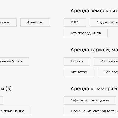
Аренда земельных 
чения
Агенство
ИЖС
Садоводст
Без посредников
Аренда гаржей, м
ражные боксы
Гаражи
Машиноме
Агенство
Без по
 (3)
Аренда коммерчес
Офисное помещение
ое помещение
Помещение свободного н