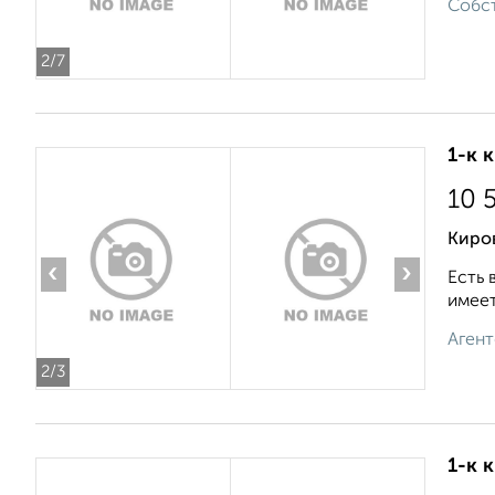
Собст
2
/7
1-к 
10 
Киров
‹
›
Есть 
имеет
Агент
2
/3
1-к 