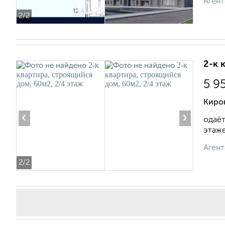
Агент
2
/2
2-к 
5 9
Киро
‹
›
одаёт
этаже.
Агент
2
/2