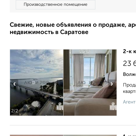
Производственное помещение
Свежие, новые объявления о продаже, а
недвижимость в Саратове
2-к 
23 
Волжс
‹
›
Прода
кварт
Агент
2
/2