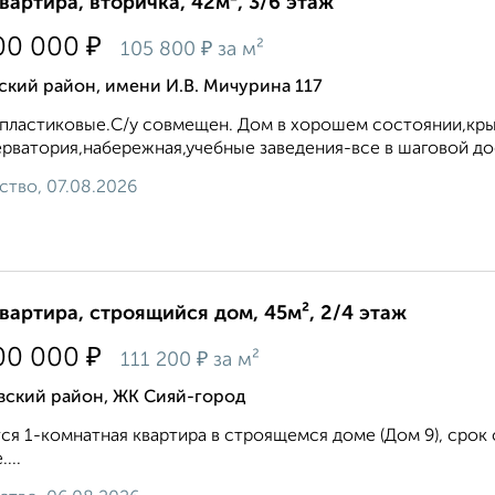
квартира, вторичка, 42м², 3/6 этаж
₽
00 000
₽
105 800
за м²
кий район, имени И.В. Мичурина 117
пластиковые.С/у совмещен. Дом в хорошем состоянии,кры
рватория,набережная,учебные заведения-все в шаговой до
ство, 07.08.2026
квартира, строящийся дом, 45м², 2/4 этаж
₽
00 000
₽
111 200
за м²
вский район, ЖК Сияй-город
ся 1-комнатная квартира в строящемся доме (Дом 9), срок сд
...