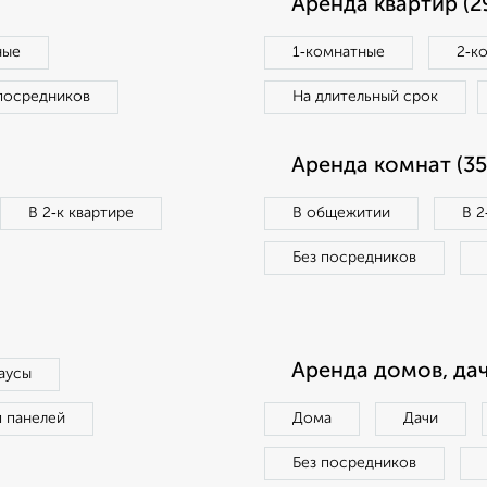
Аренда квартир (2
ные
1‑комнатные
2‑к
посредников
На длительный срок
Аренда комнат (35
В 2‑к квартире
В общежитии
В 2
Без посредников
Аренда домов, дач
аусы
п панелей
Дома
Дачи
Без посредников