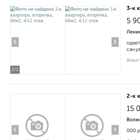
3-к 
5 9
Лени
‹
›
одает
сан.у
Агент
2
/2
2-к 
15 
Волжс
‹
›
000 р