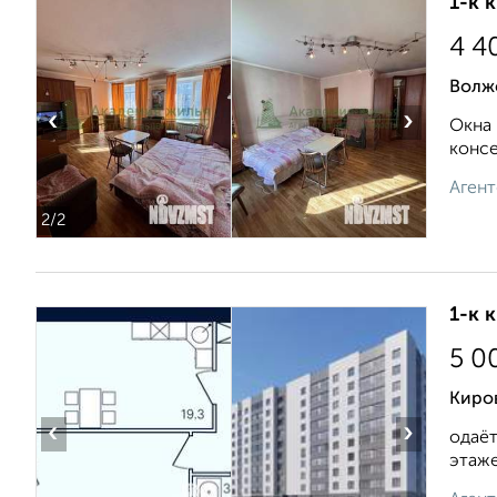
1-к 
4 4
Волжс
‹
›
Окна 
консе
Агент
2
/2
1-к 
5 0
Киро
‹
›
одаёт
этаже.