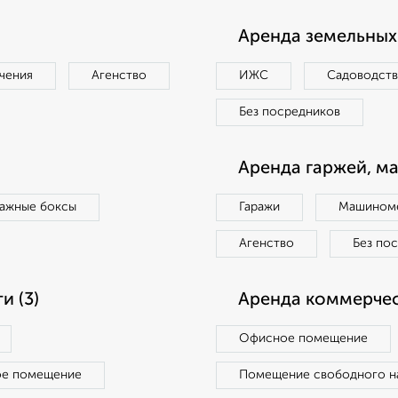
Аренда земельных 
чения
Агенство
ИЖС
Садоводст
Без посредников
Аренда гаржей, м
ражные боксы
Гаражи
Машиноме
Агенство
Без по
 (3)
Аренда коммерчес
Офисное помещение
ое помещение
Помещение свободного н