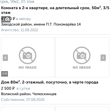
Комната в 2-к квартире, на длительный срок, 50м², 3/5
этаж
₽
4 000
в месяц
3
Заводской район, имени П.Т. Пономарёва 14
Агентство, 11.08.2022
‹
›
2
/8
Дом 80м², 2-этажный, посуточно, в черте города
₽
2 500
в сутки
Волжский район, Челюскинцев
Собственник, 07.08.2026