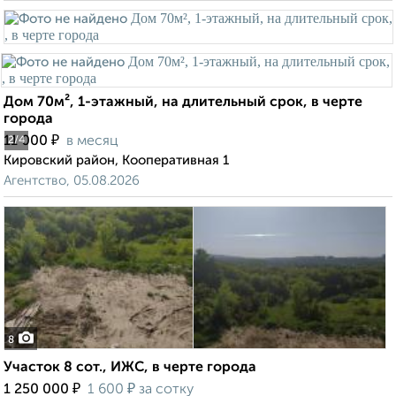
Дом 70м², 1-этажный, на длительный срок, в черте
города
₽
11 000
в месяц
2
/4
Кировский район, Кооперативная 1
Агентство, 05.08.2026
8
Участок 8 сот., ИЖС, в черте города
₽
₽
1 250 000
1 600
за сотку