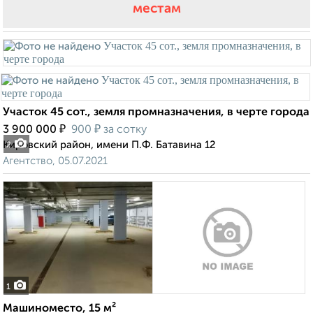
местам
Участок 45 сот., земля промназначения, в черте города
₽
₽
3 900 000
900
за сотку
Кировский район, имени П.Ф. Батавина 12
2
Агентство, 05.07.2021
1
Машиноместо, 15 м²