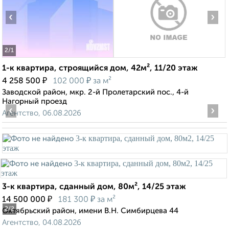
‹
›
2
/1
1-к квартира, строящийся дом, 42м², 11/20 этаж
₽
₽
4 258 500
102 000
за м²
Заводской район, мкр. 2-й Пролетарский пос., 4-й
Нагорный проезд
‹
›
Агентство, 06.08.2026
3-к квартира, сданный дом, 80м², 14/25 этаж
₽
₽
14 500 000
181 300
за м²
2
/2
Октябрьский район, имени В.Н. Симбирцева 44
Агентство, 04.08.2026