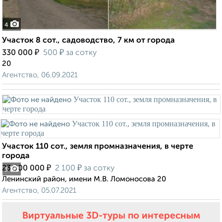
4
Участок 8 сот., садоводство, 7 км от города
₽
₽
330 000
500
за сотку
20
Агентство, 06.09.2021
Участок 110 сот., земля промназначения, в черте
города
₽
₽
23 000 000
2 100
за сотку
3
Ленинский район, имени М.В. Ломоносова 20
Агентство, 05.07.2021
Виртуальные 3D-туры по интересным