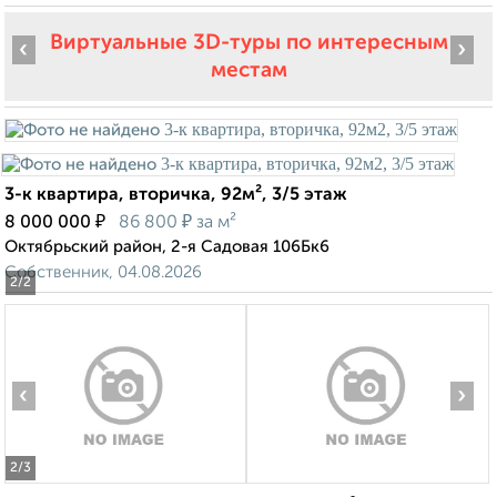
Виртуальные 3D-туры по интересным
‹
›
местам
3-к квартира, вторичка, 92м², 3/5 этаж
₽
₽
8 000 000
86 800
за м²
Октябрьский район, 2-я Садовая 106Бк6
Собственник, 04.08.2026
2
/2
‹
›
2
/3