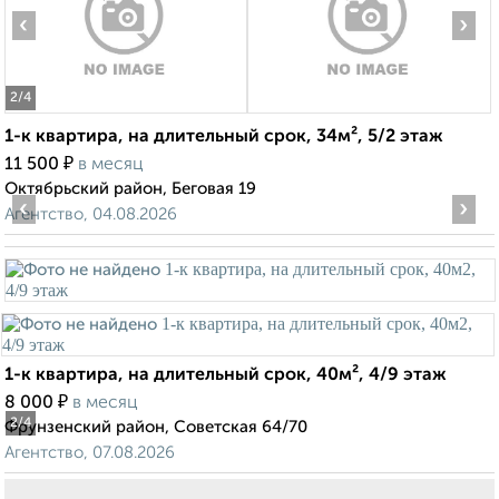
‹
›
2
/4
1-к квартира, на длительный срок, 34м², 5/2 этаж
₽
11 500
в месяц
Октябрьский район, Беговая 19
‹
›
Агентство, 04.08.2026
1-к квартира, на длительный срок, 40м², 4/9 этаж
₽
8 000
в месяц
2
/4
Фрунзенский район, Советская 64/70
Агентство, 07.08.2026