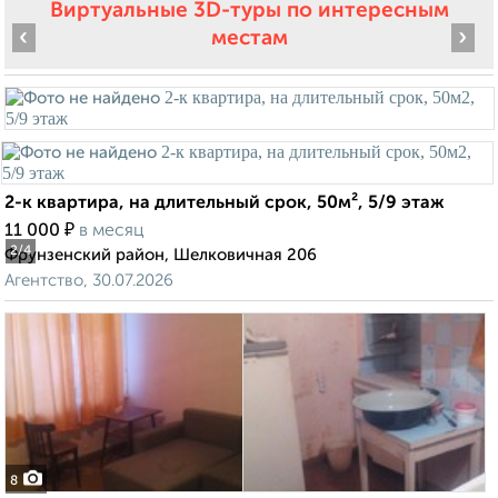
Виртуальные 3D-туры по интересным
‹
›
местам
2-к квартира, на длительный срок, 50м², 5/9 этаж
₽
11 000
в месяц
2
/4
Фрунзенский район, Шелковичная 206
Агентство, 30.07.2026
8