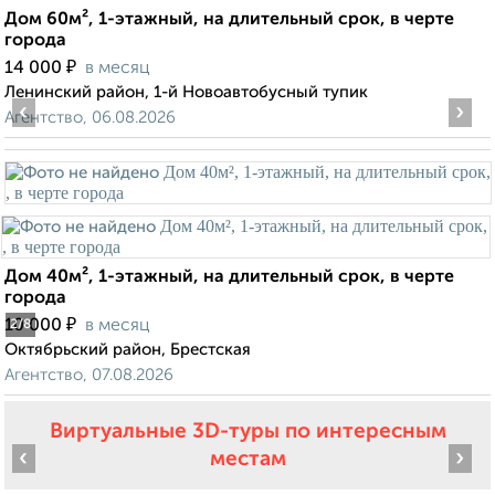
Дом 60м², 1-этажный, на длительный срок, в черте
города
₽
14 000
в месяц
Ленинский район, 1-й Новоавтобусный тупик
‹
›
Агентство, 06.08.2026
Дом 40м², 1-этажный, на длительный срок, в черте
города
₽
10 000
в месяц
2
/8
Октябрьский район, Брестская
Агентство, 07.08.2026
Виртуальные 3D-туры по интересным
‹
›
местам